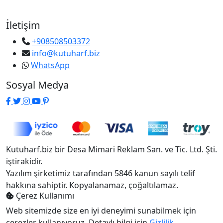
İletişim
+908508503372
info@kutuharf.biz
WhatsApp
Sosyal Medya
Kutuharf.biz bir Desa Mimari Reklam San. ve Tic. Ltd. Şti.
iştirakidir.
Yazılım şirketimiz tarafından 5846 kanun sayılı telif
hakkına sahiptir. Kopyalanamaz, çoğaltılamaz.
Çerez Kullanımı
Web sitemizde size en iyi deneyimi sunabilmek için
çerezler kullanıyoruz. Detaylı bilgi için
Gizlilik