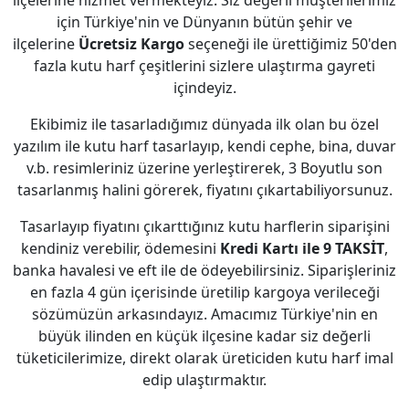
ilçelerine hizmet vermekteyiz. Siz değerli müşterilerimiz
için Türkiye'nin ve Dünyanın bütün şehir ve
ilçelerine
Ücretsiz Kargo
seçeneği ile ürettiğimiz 50'den
fazla kutu harf çeşitlerini sizlere ulaştırma gayreti
içindeyiz.
Ekibimiz ile tasarladığımız dünyada ilk olan bu özel
yazılım ile kutu harf tasarlayıp, kendi cephe, bina, duvar
v.b. resimleriniz üzerine yerleştirerek, 3 Boyutlu son
tasarlanmış halini görerek, fiyatını çıkartabiliyorsunuz.
Tasarlayıp fiyatını çıkarttığınız kutu harflerin siparişini
kendiniz verebilir, ödemesini
Kredi Kartı ile 9 TAKSİT
,
banka havalesi ve eft ile de ödeyebilirsiniz. Siparişleriniz
en fazla 4 gün içerisinde üretilip kargoya verileceği
sözümüzün arkasındayız. Amacımız Türkiye'nin en
büyük ilinden en küçük ilçesine kadar siz değerli
tüketicilerimize, direkt olarak üreticiden kutu harf imal
edip ulaştırmaktır.