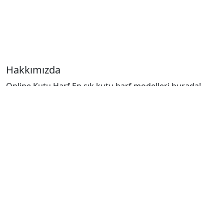
Hakkımızda
Online Kutu Harf En şık kutu harf modelleri burada!
Pleksi, Paslanmaz Krom ve Fileli seçeneklerle markanıza
değer katın. Uygun fiyat ve hızlı teslimat avantajıyla.
Yasal Bilgiler
Mesafeli Satış Sözleşmesi
Gizlilik Sözleşmesi
Teslimat ve İade Şartları
Hızlı Linkler