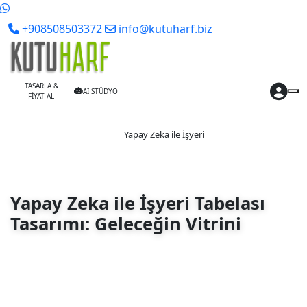
+908508503372
info@kutuharf.biz
TASARLA &
AI STÜDYO
FİYAT AL
Anasayfa
Blog
Yapay Zeka ile İşyeri Tabelası Tasarımı: Geleceğ
Aytekin Çelik
02 May 2026
305 görüntüleme
Yapay Zeka ile İşyeri Tabelası
Tasarımı: Geleceğin Vitrini
İşyerinizin tabelasını yapay zeka ile saniyeler içinde
tasarlayın! kutuharf.biz/ai/studyo ile hayalinizdeki
tabelayı oluşturun ve profesyonel üretim desteği alın.