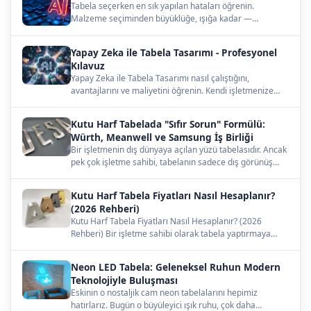
Tabela seçerken en sık yapılan hataları öğrenin.
Malzeme seçiminden büyüklüğe, ışığa kadar —
çözümleri burada.…
Yapay Zeka ile Tabela Tasarımı - Profesyonel
Kılavuz
Yapay Zeka ile Tabela Tasarımı nasıl çalıştığını,
avantajlarını ve maliyetini öğrenin. Kendi işletmenize
uygun…
Kutu Harf Tabelada "Sıfır Sorun" Formülü:
Würth, Meanwell ve Samsung İş Birliği
Bir işletmenin dış dünyaya açılan yüzü tabelasıdır. Ancak
pek çok işletme sahibi, tabelanın sadece dış görünüş…
Kutu Harf Tabela Fiyatları Nasıl Hesaplanır?
(2026 Rehberi)
Kutu Harf Tabela Fiyatları Nasıl Hesaplanır? (2026
Rehberi) Bir işletme sahibi olarak tabela yaptırmaya
karar…
Neon LED Tabela: Geleneksel Ruhun Modern
Teknolojiyle Buluşması
Eskinin o nostaljik cam neon tabelalarını hepimiz
hatırlarız. Bugün o büyüleyici ışık ruhu, çok daha