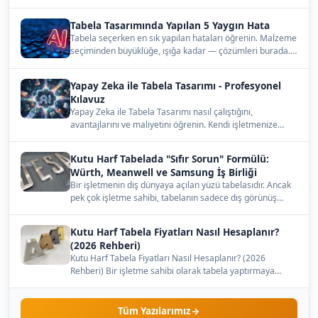
Tabela Tasarımında Yapılan 5 Yaygın Hata
Tabela seçerken en sık yapılan hataları öğrenin. Malzeme
seçiminden büyüklüğe, ışığa kadar — çözümleri burada.…
Yapay Zeka ile Tabela Tasarımı - Profesyonel
Kılavuz
Yapay Zeka ile Tabela Tasarımı nasıl çalıştığını,
avantajlarını ve maliyetini öğrenin. Kendi işletmenize
uygun…
Kutu Harf Tabelada "Sıfır Sorun" Formülü:
Würth, Meanwell ve Samsung İş Birliği
Bir işletmenin dış dünyaya açılan yüzü tabelasıdır. Ancak
pek çok işletme sahibi, tabelanın sadece dış görünüş…
Kutu Harf Tabela Fiyatları Nasıl Hesaplanır?
(2026 Rehberi)
Kutu Harf Tabela Fiyatları Nasıl Hesaplanır? (2026
Rehberi) Bir işletme sahibi olarak tabela yaptırmaya
karar…
Tüm Yazılarımız