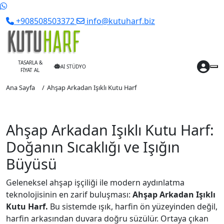
+908508503372
info@kutuharf.biz
TASARLA &
AI STÜDYO
FİYAT AL
Ana Sayfa
Ahşap Arkadan Işıklı Kutu Harf
Ahşap Arkadan Işıklı Kutu Harf:
Doğanın Sıcaklığı ve Işığın
Büyüsü
Geleneksel ahşap işçiliği ile modern aydınlatma
teknolojisinin en zarif buluşması:
Ahşap Arkadan Işıklı
Kutu Harf.
Bu sistemde ışık, harfin ön yüzeyinden değil,
harfin arkasından duvara doğru süzülür. Ortaya çıkan