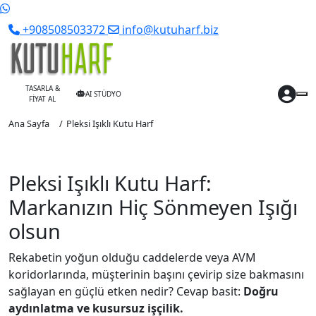
+908508503372
info@kutuharf.biz
TASARLA &
AI STÜDYO
FİYAT AL
Ana Sayfa
Pleksi Işıklı Kutu Harf
Pleksi Işıklı Kutu Harf:
Markanızın Hiç Sönmeyen Işığı
olsun
Rekabetin yoğun olduğu caddelerde veya AVM
koridorlarında, müşterinin başını çevirip size bakmasını
sağlayan en güçlü etken nedir? Cevap basit:
Doğru
aydınlatma ve kusursuz işçilik.