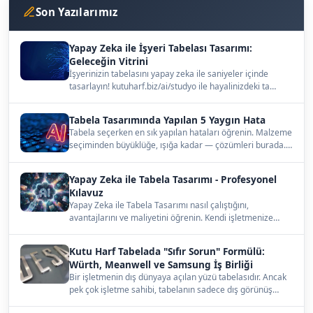
Son Yazılarımız
Yapay Zeka ile İşyeri Tabelası Tasarımı:
Geleceğin Vitrini
İşyerinizin tabelasını yapay zeka ile saniyeler içinde
tasarlayın! kutuharf.biz/ai/studyo ile hayalinizdeki ta…
Tabela Tasarımında Yapılan 5 Yaygın Hata
Tabela seçerken en sık yapılan hataları öğrenin. Malzeme
seçiminden büyüklüğe, ışığa kadar — çözümleri burada.…
Yapay Zeka ile Tabela Tasarımı - Profesyonel
Kılavuz
Yapay Zeka ile Tabela Tasarımı nasıl çalıştığını,
avantajlarını ve maliyetini öğrenin. Kendi işletmenize
uygun…
Kutu Harf Tabelada "Sıfır Sorun" Formülü:
Würth, Meanwell ve Samsung İş Birliği
Bir işletmenin dış dünyaya açılan yüzü tabelasıdır. Ancak
pek çok işletme sahibi, tabelanın sadece dış görünüş…