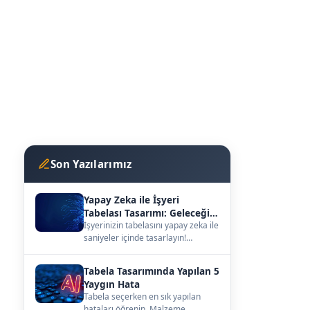
Son Yazılarımız
Yapay Zeka ile İşyeri
Tabelası Tasarımı: Geleceğin
Vitrini
İşyerinizin tabelasını yapay zeka ile
saniyeler içinde tasarlayın!
kutuharf.biz/ai/studyo ile
hayalinizdeki ta…
Tabela Tasarımında Yapılan 5
Yaygın Hata
Tabela seçerken en sık yapılan
hataları öğrenin. Malzeme