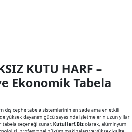
SIZ KUTU HARF –
 ve Ekonomik Tabela
n dış cephe tabela sistemlerinin en sade ama en etkili
 de yüksek dayanım gücü sayesinde işletmelerin uzun yıllar
r tabela seçeneği sunar.
KutuHarf.Biz
olarak, alüminyum
eknolojisi, profesyonel büküm makinaları ve yüksek kalite