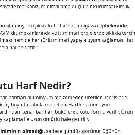
u sayede markanız, minimal ama güçlü bir kurumsal kimlik
 olan alüminyum ışıksız kutu harfler; mağaza cephelerinde,
AVM dış mekanlarında ve iç mimari projelerde sıklıkla terci
olması hem de her türlü mimari yapıyla uyum sağlaması, bu
la haline getirir.
utu Harf Nedir?
enar bantları alüminyum malzemeden üretilen, içerisinde
r üç boyutlu tabela modelidir. Harfler alüminyum
, ardından kenar bantları bükülerek kutu formu verilir. Ürün
 kaplama ile uzun ömürlü hale getirilir.
siniminin olmadığı
, sadece gündüz görünürlüğünün