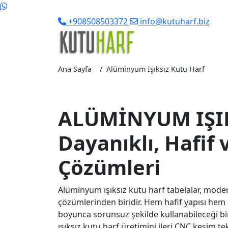
+908508503372
info@kutuharf.biz
Ana Sayfa
Alüminyum Işıksız Kutu Harf
ALÜMİNYUM IŞIK
Dayanıklı, Hafif
Çözümleri
Alüminyum ışıksız kutu harf tabelalar, moder
çözümlerinden biridir. Hem hafif yapısı hem
boyunca sorunsuz şekilde kullanabileceği bi
ışıksız kutu harf üretimini ileri CNC kesim t