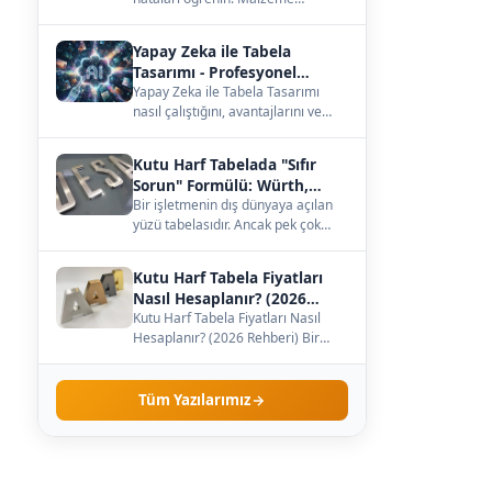
seçiminden büyüklüğe, ışığa kadar
— çözümleri burada.…
Yapay Zeka ile Tabela
Tasarımı - Profesyonel
Kılavuz
Yapay Zeka ile Tabela Tasarımı
nasıl çalıştığını, avantajlarını ve
h
maliyetini öğrenin. Kendi
işletmenize uygun…
Kutu Harf Tabelada "Sıfır
Sorun" Formülü: Würth,
Meanwell ve Samsung İş
Bir işletmenin dış dünyaya açılan
yüzü tabelasıdır. Ancak pek çok
Birliği
işletme sahibi, tabelanın sadece
dış görünüş…
Kutu Harf Tabela Fiyatları
Nasıl Hesaplanır? (2026
Rehberi)
Kutu Harf Tabela Fiyatları Nasıl
Hesaplanır? (2026 Rehberi) Bir
işletme sahibi olarak tabela
yaptırmaya karar…
Tüm Yazılarımız