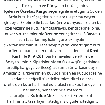
ilçelerine hizmet vermekteyiz. Siz değerli müşterilerimiz
için Türkiye'nin ve Dünyanın bütün şehir ve
ilçelerine
Ücretsiz Kargo
seçeneği ile ürettiğimiz 50'den
fazla kutu harf çeşitlerini sizlere ulaştırma gayreti
içindeyiz. Ekibimiz ile tasarladığımız dünyada ilk olan bu
özel yazılım ile kutu harf tasarlayıp, kendi cephe, bina,
duvar v.b. resimleriniz üzerine yerleştirerek, 3 Boyutlu
son tasarlanmış halini görerek, fiyatını
çıkartabiliyorsunuz. Tasarlayıp fiyatını çıkarttığınız kutu
harflerin siparişini kendiniz verebilir, ödemesini
Kredi
Kartı ile 9 TAKSİT
, banka havalesi ve eft ile de
ödeyebilirsiniz. Siparişleriniz en fazla 4 gün içerisinde
üretilip kargoya verileceği sözümüzün arkasındayız.
Amacımız Türkiye'nin en büyük ilinden en küçük ilçesine
kadar siz değerli tüketicilerimize, direkt olarak
üreticiden kutu harf imal edip ulaştırmaktır. Türkiye’nin
her ilinde, her semtinde imzamızı
atacağımız
Kutuharf.biz
olarak, sitemizde kutu
harfinizi siz tasarlayın, istediğiniz ölçüde, istediğiniz