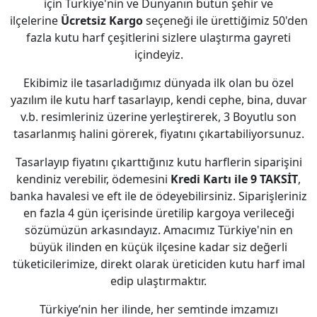
için Türkiye'nin ve Dünyanın bütün şehir ve
ilçelerine
Ücretsiz Kargo
seçeneği ile ürettiğimiz 50'den
fazla kutu harf çeşitlerini sizlere ulaştırma gayreti
içindeyiz.
Ekibimiz ile tasarladığımız dünyada ilk olan bu özel
yazılım ile kutu harf tasarlayıp, kendi cephe, bina, duvar
v.b. resimleriniz üzerine yerleştirerek, 3 Boyutlu son
tasarlanmış halini görerek, fiyatını çıkartabiliyorsunuz.
Tasarlayıp fiyatını çıkarttığınız kutu harflerin siparişini
kendiniz verebilir, ödemesini
Kredi Kartı ile 9 TAKSİT
,
banka havalesi ve eft ile de ödeyebilirsiniz. Siparişleriniz
en fazla 4 gün içerisinde üretilip kargoya verileceği
sözümüzün arkasındayız. Amacımız Türkiye'nin en
büyük ilinden en küçük ilçesine kadar siz değerli
tüketicilerimize, direkt olarak üreticiden kutu harf imal
edip ulaştırmaktır.
Türkiye’nin her ilinde, her semtinde imzamızı