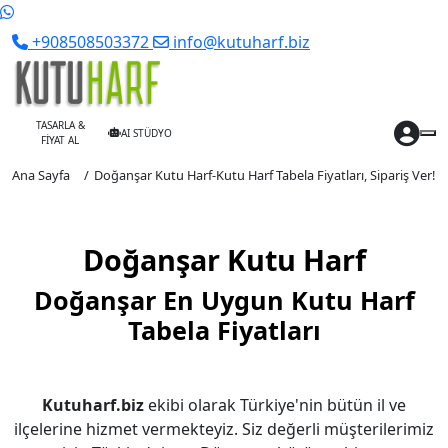
+908508503372
info@kutuharf.biz
TASARLA &
AI STÜDYO
FİYAT AL
Ana Sayfa
Doğanşar Kutu Harf-Kutu Harf Tabela Fiyatları, Sipariş Ver!
Doğanşar Kutu Harf
Doğanşar En Uygun Kutu Harf
Tabela Fiyatları
Kutuharf.biz
ekibi olarak Türkiye'nin bütün il ve
ilçelerine hizmet vermekteyiz. Siz değerli müşterilerimiz