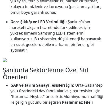
yüzeyleri] tercih edilmelidir. Bu harfler kir tutmaz,
kolayca temizlenir ve korozyona (paslanmaya) karşı
ömür boyu garanti sunar.
Gece Şıklığı ve LED Verimliliği:
Şanlıurfa’nın
hareketli akşam ticaretinde fark edilmek için
yüksek lümenli Samsung LED sistemlerini
kullanıyoruz. Bu sistemler, düşük enerji harcayarak
en sıcak gecelerde bile markanızı bir fener gibi
aydınlatır.
Şanlıurfa Sektörlerine Özel Stil
Önerileri
GAP ve Tarım Sanayi Tesisleri İçin:
Urfa-Gaziantep
yolu üzerindeki dev fabrikalar ve çırçır tesisleri için
"Kurumsal Heybet" önceliktir. Alüminyumun hafifliği
ile çeliğin gücünü birleştiren
Paslanmaz Fileli