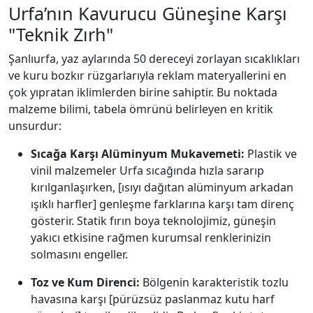
Urfa’nın Kavurucu Güneşine Karşı
"Teknik Zırh"
Şanlıurfa, yaz aylarında 50 dereceyi zorlayan sıcaklıkları
ve kuru bozkır rüzgarlarıyla reklam materyallerini en
çok yıpratan iklimlerden birine sahiptir. Bu noktada
malzeme bilimi, tabela ömrünü belirleyen en kritik
unsurdur:
Sıcağa Karşı Alüminyum Mukavemeti:
Plastik ve
vinil malzemeler Urfa sıcağında hızla sararıp
kırılganlaşırken, [ısıyı dağıtan alüminyum arkadan
ışıklı harfler] genleşme farklarına karşı tam direnç
gösterir. Statik fırın boya teknolojimiz, güneşin
yakıcı etkisine rağmen kurumsal renklerinizin
solmasını engeller.
Toz ve Kum Direnci:
Bölgenin karakteristik tozlu
havasına karşı [pürüzsüz paslanmaz kutu harf