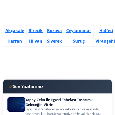
Akçakale
Birecik
Bozova
Ceylanpınar
Halfeti
Harran
Hilvan
Siverek
Suruç
Viranşehi
Son Yazılarımız
Yapay Zeka ile İşyeri Tabelası Tasarımı:
Geleceğin Vitrini
İşyerinizin tabelasını yapay zeka ile saniyeler içinde
tasarlayın! kutuharf.biz/ai/studyo ile hayalinizdeki ta…