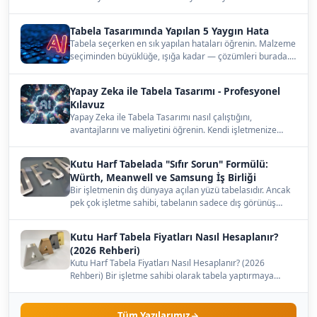
Tabela Tasarımında Yapılan 5 Yaygın Hata
Tabela seçerken en sık yapılan hataları öğrenin. Malzeme
seçiminden büyüklüğe, ışığa kadar — çözümleri burada.…
Yapay Zeka ile Tabela Tasarımı - Profesyonel
Kılavuz
Yapay Zeka ile Tabela Tasarımı nasıl çalıştığını,
avantajlarını ve maliyetini öğrenin. Kendi işletmenize
uygun…
Kutu Harf Tabelada "Sıfır Sorun" Formülü:
Würth, Meanwell ve Samsung İş Birliği
Bir işletmenin dış dünyaya açılan yüzü tabelasıdır. Ancak
pek çok işletme sahibi, tabelanın sadece dış görünüş…
Kutu Harf Tabela Fiyatları Nasıl Hesaplanır?
(2026 Rehberi)
Kutu Harf Tabela Fiyatları Nasıl Hesaplanır? (2026
Rehberi) Bir işletme sahibi olarak tabela yaptırmaya
karar…
Tüm Yazılarımız