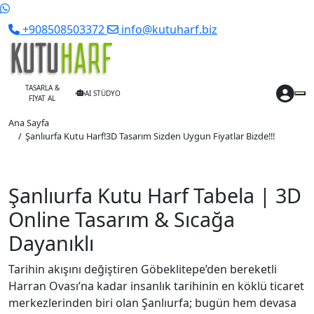
+908508503372
info@kutuharf.biz
TASARLA &
AI STÜDYO
FİYAT AL
Ana Sayfa
Şanlıurfa Kutu Harf!3D Tasarım Sizden Uygun Fiyatlar Bizde!!!
Şanlıurfa Kutu Harf Tabela | 3D
Online Tasarım & Sıcağa
Dayanıklı
Tarihin akışını değiştiren Göbeklitepe’den bereketli
Harran Ovası’na kadar insanlık tarihinin en köklü ticaret
merkezlerinden biri olan Şanlıurfa; bugün hem devasa