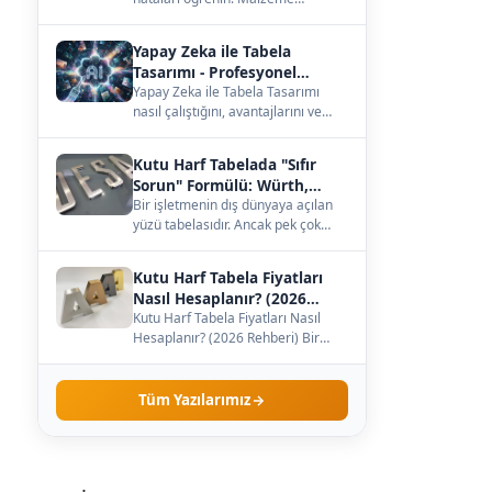
seçiminden büyüklüğe, ışığa kadar
— çözümleri burada.…
Yapay Zeka ile Tabela
Tasarımı - Profesyonel
Kılavuz
Yapay Zeka ile Tabela Tasarımı
nasıl çalıştığını, avantajlarını ve
maliyetini öğrenin. Kendi
işletmenize uygun…
Kutu Harf Tabelada "Sıfır
Sorun" Formülü: Würth,
Meanwell ve Samsung İş
Bir işletmenin dış dünyaya açılan
yüzü tabelasıdır. Ancak pek çok
Birliği
işletme sahibi, tabelanın sadece
dış görünüş…
Kutu Harf Tabela Fiyatları
Nasıl Hesaplanır? (2026
Rehberi)
Kutu Harf Tabela Fiyatları Nasıl
Hesaplanır? (2026 Rehberi) Bir
işletme sahibi olarak tabela
yaptırmaya karar…
Tüm Yazılarımız