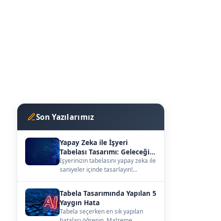
Son Yazılarımız
Yapay Zeka ile İşyeri
Tabelası Tasarımı: Geleceğin
Vitrini
İşyerinizin tabelasını yapay zeka ile
saniyeler içinde tasarlayın!
kutuharf.biz/ai/studyo ile
hayalinizdeki ta…
Tabela Tasarımında Yapılan 5
Yaygın Hata
Tabela seçerken en sık yapılan
hataları öğrenin. Malzeme