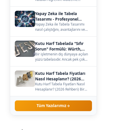
seçiminden büyüklüğe, ışığa kadar
— çözümleri burada.…
Yapay Zeka ile Tabela
Tasarımı - Profesyonel
Kılavuz
Yapay Zeka ile Tabela Tasarımı
nasıl çalıştığını, avantajlarını ve
maliyetini öğrenin. Kendi
işletmenize uygun…
Kutu Harf Tabelada "Sıfır
Sorun" Formülü: Würth,
Meanwell ve Samsung İş
Bir işletmenin dış dünyaya açılan
yüzü tabelasıdır. Ancak pek çok
Birliği
işletme sahibi, tabelanın sadece
dış görünüş…
Kutu Harf Tabela Fiyatları
Nasıl Hesaplanır? (2026
Rehberi)
Kutu Harf Tabela Fiyatları Nasıl
Hesaplanır? (2026 Rehberi) Bir
işletme sahibi olarak tabela
yaptırmaya karar…
Tüm Yazılarımız