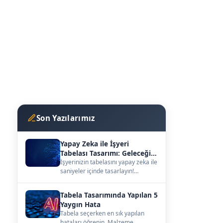
Son Yazılarımız
Yapay Zeka ile İşyeri
Tabelası Tasarımı: Geleceğin
Vitrini
İşyerinizin tabelasını yapay zeka ile
saniyeler içinde tasarlayın!
kutuharf.biz/ai/studyo ile
hayalinizdeki ta…
Tabela Tasarımında Yapılan 5
Yaygın Hata
Tabela seçerken en sık yapılan
hataları öğrenin. Malzeme