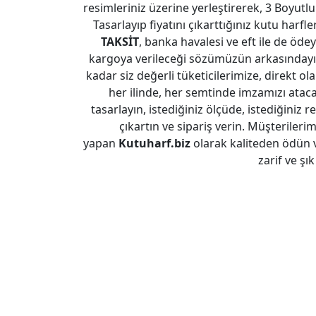
resimleriniz üzerine yerleştirerek, 3 Boyutlu
Tasarlayıp fiyatını çıkarttığınız kutu harfl
TAKSİT
, banka havalesi ve eft ile de ödeye
kargoya verileceği sözümüzün arkasındayız
kadar siz değerli tüketicilerimize, direkt ol
her ilinde, her semtinde imzamızı atac
tasarlayın, istediğiniz ölçüde, istediğiniz re
çıkartın ve sipariş verin. Müşterileri
yapan
Kutuharf.biz
olarak kaliteden ödün 
zarif ve şı