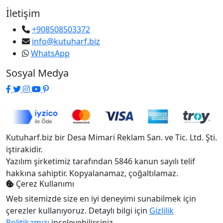
İletişim
+908508503372
info@kutuharf.biz
WhatsApp
Sosyal Medya
Kutuharf.biz bir Desa Mimari Reklam San. ve Tic. Ltd. Şti.
iştirakidir.
Yazılım şirketimiz tarafından 5846 kanun sayılı telif
hakkına sahiptir. Kopyalanamaz, çoğaltılamaz.
Çerez Kullanımı
Web sitemizde size en iyi deneyimi sunabilmek için
çerezler kullanıyoruz. Detaylı bilgi için
Gizlilik
Politikamızı
inceleyebilirsiniz.