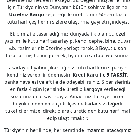
ilçelerine hizmet vermekteyiz. Siz değerli müşterilerimiz
için Türkiye'nin ve Dünyanın bütün şehir ve ilçelerine
Ücretsiz Kargo
seçeneği ile ürettiğimiz 50'den fazla
kutu harf çeşitlerini sizlere ulaştırma gayreti içindeyiz.
Ekibimiz ile tasarladığımız dünyada ilk olan bu özel
yazılım ile kutu harf tasarlayıp, kendi cephe, bina, duvar
v.b. resimleriniz üzerine yerleştirerek, 3 Boyutlu son
tasarlanmış halini görerek, fiyatını çıkartabiliyorsunuz.
Tasarlayıp fiyatını çıkarttığınız kutu harflerin siparişini
kendiniz verebilir, ödemesini
Kredi Kartı ile 9 TAKSİT
,
banka havalesi ve eft ile de ödeyebilirsiniz. Siparişleriniz
en fazla 4 gün içerisinde üretilip kargoya verileceği
sözümüzün arkasındayız. Amacımız Türkiye'nin en
büyük ilinden en küçük ilçesine kadar siz değerli
tüketicilerimize, direkt olarak üreticiden kutu harf imal
edip ulaştırmaktır.
Türkiye’nin her ilinde, her semtinde imzamızı atacağımız