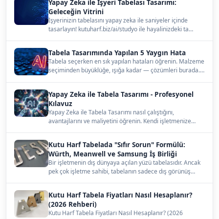
Yapay Zeka ile İşyeri Tabelası Tasarımı:
Geleceğin Vitrini
İşyerinizin tabelasını yapay zeka ile saniyeler içinde
tasarlayın! kutuharf.biz/ai/studyo ile hayalinizdeki ta…
Tabela Tasarımında Yapılan 5 Yaygın Hata
Tabela seçerken en sık yapılan hataları öğrenin. Malzeme
seçiminden büyüklüğe, ışığa kadar — çözümleri burada.…
Yapay Zeka ile Tabela Tasarımı - Profesyonel
Kılavuz
Yapay Zeka ile Tabela Tasarımı nasıl çalıştığını,
avantajlarını ve maliyetini öğrenin. Kendi işletmenize
uygun…
Kutu Harf Tabelada "Sıfır Sorun" Formülü:
Würth, Meanwell ve Samsung İş Birliği
Bir işletmenin dış dünyaya açılan yüzü tabelasıdır. Ancak
pek çok işletme sahibi, tabelanın sadece dış görünüş…
Kutu Harf Tabela Fiyatları Nasıl Hesaplanır?
(2026 Rehberi)
Kutu Harf Tabela Fiyatları Nasıl Hesaplanır? (2026