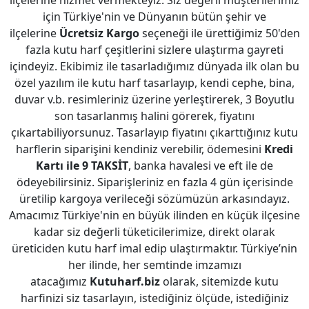
ilçelerine hizmet vermekteyiz. Siz değerli müşterilerimiz
için Türkiye'nin ve Dünyanın bütün şehir ve
ilçelerine
Ücretsiz Kargo
seçeneği ile ürettiğimiz 50'den
fazla kutu harf çeşitlerini sizlere ulaştırma gayreti
içindeyiz. Ekibimiz ile tasarladığımız dünyada ilk olan bu
özel yazılım ile kutu harf tasarlayıp, kendi cephe, bina,
duvar v.b. resimleriniz üzerine yerleştirerek, 3 Boyutlu
son tasarlanmış halini görerek, fiyatını
çıkartabiliyorsunuz. Tasarlayıp fiyatını çıkarttığınız kutu
harflerin siparişini kendiniz verebilir, ödemesini
Kredi
Kartı ile 9 TAKSİT
, banka havalesi ve eft ile de
ödeyebilirsiniz. Siparişleriniz en fazla 4 gün içerisinde
üretilip kargoya verileceği sözümüzün arkasındayız.
Amacımız Türkiye'nin en büyük ilinden en küçük ilçesine
kadar siz değerli tüketicilerimize, direkt olarak
üreticiden kutu harf imal edip ulaştırmaktır. Türkiye’nin
her ilinde, her semtinde imzamızı
atacağımız
Kutuharf.biz
olarak, sitemizde kutu
harfinizi siz tasarlayın, istediğiniz ölçüde, istediğiniz