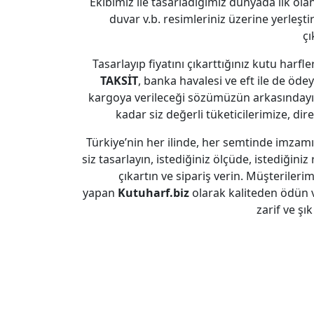
Ekibimiz ile tasarladığımız dünyada ilk olan
duvar v.b. resimleriniz üzerine yerleşti
çı
Tasarlayıp fiyatını çıkarttığınız kutu harfl
TAKSİT
, banka havalesi ve eft ile de ödeye
kargoya verileceği sözümüzün arkasındayız
kadar siz değerli tüketicilerimize, dir
Türkiye’nin her ilinde, her semtinde imzam
siz tasarlayın, istediğiniz ölçüde, istediğiniz 
çıkartın ve sipariş verin. Müşterileri
yapan
Kutuharf.biz
olarak kaliteden ödün 
zarif ve şı