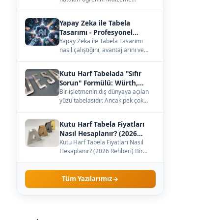
seçiminden büyüklüğe, ışığa kadar
— çözümleri burada.…
Yapay Zeka ile Tabela
Tasarımı - Profesyonel
Kılavuz
Yapay Zeka ile Tabela Tasarımı
nasıl çalıştığını, avantajlarını ve
maliyetini öğrenin. Kendi
işletmenize uygun…
Kutu Harf Tabelada "Sıfır
Sorun" Formülü: Würth,
Meanwell ve Samsung İş
Bir işletmenin dış dünyaya açılan
yüzü tabelasıdır. Ancak pek çok
Birliği
işletme sahibi, tabelanın sadece
dış görünüş…
Kutu Harf Tabela Fiyatları
Nasıl Hesaplanır? (2026
Rehberi)
Kutu Harf Tabela Fiyatları Nasıl
Hesaplanır? (2026 Rehberi) Bir
işletme sahibi olarak tabela
yaptırmaya karar…
Tüm Yazılarımız