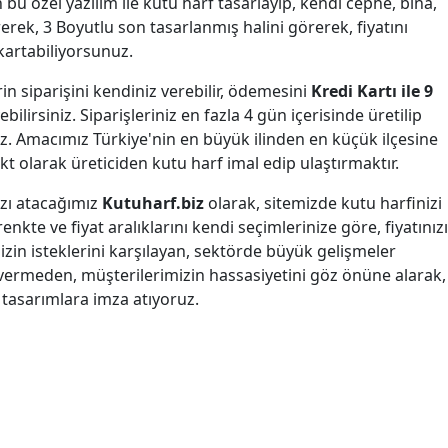
 bu özel yazılım ile kutu harf tasarlayıp, kendi cephe, bina,
rerek, 3 Boyutlu son tasarlanmış halini görerek, fiyatını
kartabiliyorsunuz.
erin siparişini kendiniz verebilir, ödemesini
Kredi Kartı ile 9
bilirsiniz. Siparişleriniz en fazla 4 gün içerisinde üretilip
. Amacımız Türkiye'nin en büyük ilinden en küçük ilçesine
ekt olarak üreticiden kutu harf imal edip ulaştırmaktır.
ızı atacağımız
Kutuharf.biz
olarak, sitemizde kutu harfinizi
renkte ve fiyat aralıklarını kendi seçimlerinize göre, fiyatınızı
mizin isteklerini karşılayan, sektörde büyük gelişmeler
vermeden, müşterilerimizin hassasiyetini göz önüne alarak,
k tasarımlara imza atıyoruz.