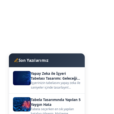
Son Yazılarımız
Yapay Zeka ile İşyeri
Tabelası Tasarımı: Geleceğin
Vitrini
İşyerinizin tabelasını yapay zeka ile
saniyeler içinde tasarlayın!
kutuharf.biz/ai/studyo ile
hayalinizdeki ta…
Tabela Tasarımında Yapılan 5
Yaygın Hata
Tabela seçerken en sık yapılan
hataları öğrenin. Malzeme