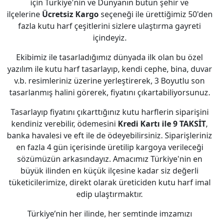
için Türkiye'nin ve Dünyanın bütün şehir ve
ilçelerine
Ücretsiz Kargo
seçeneği ile ürettiğimiz 50'den
fazla kutu harf çeşitlerini sizlere ulaştırma gayreti
içindeyiz.
Ekibimiz ile tasarladığımız dünyada ilk olan bu özel
yazılım ile kutu harf tasarlayıp, kendi cephe, bina, duvar
v.b. resimleriniz üzerine yerleştirerek, 3 Boyutlu son
tasarlanmış halini görerek, fiyatını çıkartabiliyorsunuz.
Tasarlayıp fiyatını çıkarttığınız kutu harflerin siparişini
kendiniz verebilir, ödemesini
Kredi Kartı ile 9 TAKSİT
,
banka havalesi ve eft ile de ödeyebilirsiniz. Siparişleriniz
en fazla 4 gün içerisinde üretilip kargoya verileceği
sözümüzün arkasındayız. Amacımız Türkiye'nin en
büyük ilinden en küçük ilçesine kadar siz değerli
tüketicilerimize, direkt olarak üreticiden kutu harf imal
edip ulaştırmaktır.
Türkiye’nin her ilinde, her semtinde imzamızı