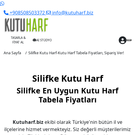
+908508503372
info@kutuharf.biz
TASARLA &
AI STÜDYO
FİYAT AL
Ana Sayfa
Silifke Kutu Harf-Kutu Harf Tabela Fiyatları, Sipariş Ver!
Silifke Kutu Harf
Silifke En Uygun Kutu Harf
Tabela Fiyatları
Kutuharf.biz
ekibi olarak Türkiye'nin bütün il ve
ilçelerine hizmet vermekteyiz. Siz değerli müşterilerimiz