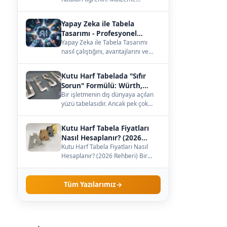
seçiminden büyüklüğe, ışığa kadar
— çözümleri burada.…
Yapay Zeka ile Tabela
Tasarımı - Profesyonel
Kılavuz
Yapay Zeka ile Tabela Tasarımı
nasıl çalıştığını, avantajlarını ve
maliyetini öğrenin. Kendi
işletmenize uygun…
Kutu Harf Tabelada "Sıfır
Sorun" Formülü: Würth,
Meanwell ve Samsung İş
Bir işletmenin dış dünyaya açılan
yüzü tabelasıdır. Ancak pek çok
Birliği
işletme sahibi, tabelanın sadece
dış görünüş…
Kutu Harf Tabela Fiyatları
Nasıl Hesaplanır? (2026
Rehberi)
Kutu Harf Tabela Fiyatları Nasıl
Hesaplanır? (2026 Rehberi) Bir
işletme sahibi olarak tabela
yaptırmaya karar…
Tüm Yazılarımız