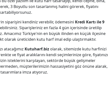
 bu özel yazılım ile kutu harf tasarlayıp, kendi cephe, bina,
rerek, 3 Boyutlu son tasarlanmış halini görerek, fiyatını
kartabiliyorsunuz.
erin siparişini kendiniz verebilir, ödemesini
Kredi Kartı ile 9
bilirsiniz. Siparişleriniz en fazla 4 gün içerisinde üretilip
. Amacımız Türkiye'nin en büyük ilinden en küçük ilçesine
ekt olarak üreticiden kutu harf imal edip ulaştırmaktır.
ızı atacağımız
Kutuharf.biz
olarak, sitemizde kutu harfinizi
renkte ve fiyat aralıklarını kendi seçimlerinize göre, fiyatınızı
mizin isteklerini karşılayan, sektörde büyük gelişmeler
vermeden, müşterilerimizin hassasiyetini göz önüne alarak,
k tasarımlara imza atıyoruz.