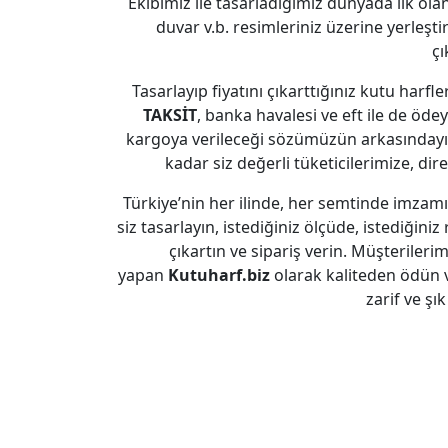
Ekibimiz ile tasarladığımız dünyada ilk olan
duvar v.b. resimleriniz üzerine yerleşti
çı
Tasarlayıp fiyatını çıkarttığınız kutu harfl
TAKSİT
, banka havalesi ve eft ile de ödeye
kargoya verileceği sözümüzün arkasındayız
kadar siz değerli tüketicilerimize, dir
Türkiye’nin her ilinde, her semtinde imzam
siz tasarlayın, istediğiniz ölçüde, istediğiniz 
çıkartın ve sipariş verin. Müşterileri
yapan
Kutuharf.biz
olarak kaliteden ödün 
zarif ve şı