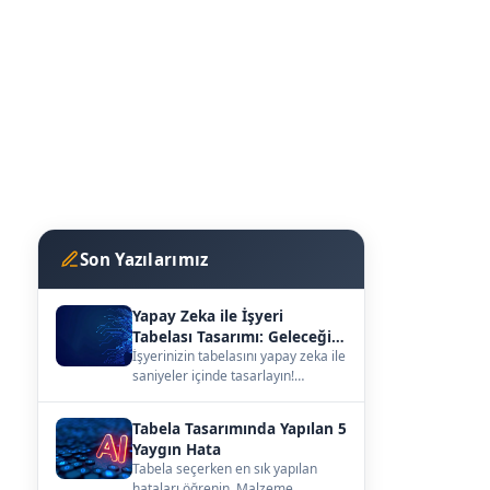
Son Yazılarımız
Yapay Zeka ile İşyeri
Tabelası Tasarımı: Geleceğin
Vitrini
İşyerinizin tabelasını yapay zeka ile
saniyeler içinde tasarlayın!
kutuharf.biz/ai/studyo ile
hayalinizdeki ta…
Tabela Tasarımında Yapılan 5
Yaygın Hata
Tabela seçerken en sık yapılan
hataları öğrenin. Malzeme