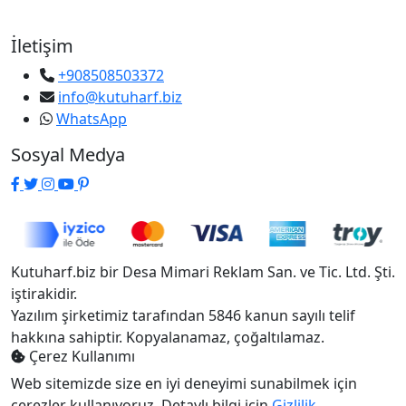
İletişim
+908508503372
info@kutuharf.biz
WhatsApp
Sosyal Medya
Kutuharf.biz bir Desa Mimari Reklam San. ve Tic. Ltd. Şti.
iştirakidir.
Yazılım şirketimiz tarafından 5846 kanun sayılı telif
hakkına sahiptir. Kopyalanamaz, çoğaltılamaz.
Çerez Kullanımı
Web sitemizde size en iyi deneyimi sunabilmek için
çerezler kullanıyoruz. Detaylı bilgi için
Gizlilik