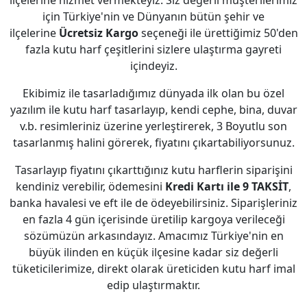
ilçelerine hizmet vermekteyiz. Siz değerli müşterilerimiz
için Türkiye'nin ve Dünyanın bütün şehir ve
ilçelerine
Ücretsiz Kargo
seçeneği ile ürettiğimiz 50'den
fazla kutu harf çeşitlerini sizlere ulaştırma gayreti
içindeyiz.
Ekibimiz ile tasarladığımız dünyada ilk olan bu özel
yazılım ile kutu harf tasarlayıp, kendi cephe, bina, duvar
v.b. resimleriniz üzerine yerleştirerek, 3 Boyutlu son
tasarlanmış halini görerek, fiyatını çıkartabiliyorsunuz.
Tasarlayıp fiyatını çıkarttığınız kutu harflerin siparişini
kendiniz verebilir, ödemesini
Kredi Kartı ile 9 TAKSİT
,
banka havalesi ve eft ile de ödeyebilirsiniz. Siparişleriniz
en fazla 4 gün içerisinde üretilip kargoya verileceği
sözümüzün arkasındayız. Amacımız Türkiye'nin en
büyük ilinden en küçük ilçesine kadar siz değerli
tüketicilerimize, direkt olarak üreticiden kutu harf imal
edip ulaştırmaktır.