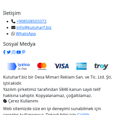
İletişim
+908508503372
info@kutuharf.biz
WhatsApp
Sosyal Medya
Kutuharf.biz bir Desa Mimari Reklam San. ve Tic. Ltd. Şti.
iştirakidir.
Yazılım şirketimiz tarafından 5846 kanun sayılı telif
hakkına sahiptir. Kopyalanamaz, çoğaltılamaz.
Çerez Kullanımı
Web sitemizde size en iyi deneyimi sunabilmek için
çerezler kullanıyoruz. Detaylı bilgi için
Gizlilik