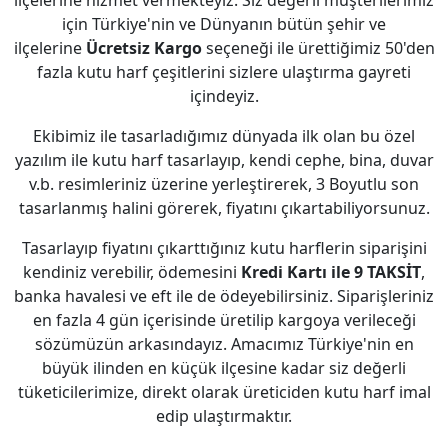
ilçelerine hizmet vermekteyiz. Siz değerli müşterilerimiz
için Türkiye'nin ve Dünyanın bütün şehir ve
ilçelerine
Ücretsiz Kargo
seçeneği ile ürettiğimiz 50'den
fazla kutu harf çeşitlerini sizlere ulaştırma gayreti
içindeyiz.
Ekibimiz ile tasarladığımız dünyada ilk olan bu özel
yazılım ile kutu harf tasarlayıp, kendi cephe, bina, duvar
v.b. resimleriniz üzerine yerleştirerek, 3 Boyutlu son
tasarlanmış halini görerek, fiyatını çıkartabiliyorsunuz.
Tasarlayıp fiyatını çıkarttığınız kutu harflerin siparişini
kendiniz verebilir, ödemesini
Kredi Kartı ile 9 TAKSİT
,
banka havalesi ve eft ile de ödeyebilirsiniz. Siparişleriniz
en fazla 4 gün içerisinde üretilip kargoya verileceği
sözümüzün arkasındayız. Amacımız Türkiye'nin en
büyük ilinden en küçük ilçesine kadar siz değerli
tüketicilerimize, direkt olarak üreticiden kutu harf imal
edip ulaştırmaktır.