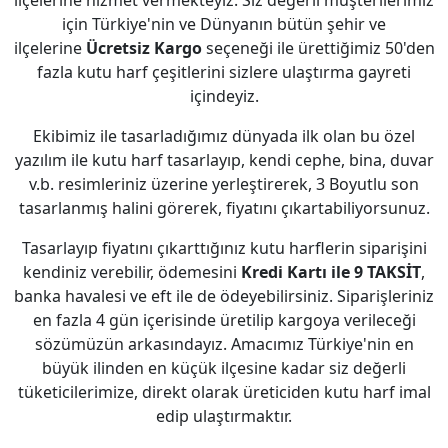
ilçelerine hizmet vermekteyiz. Siz değerli müşterilerimiz
için Türkiye'nin ve Dünyanın bütün şehir ve
ilçelerine
Ücretsiz Kargo
seçeneği ile ürettiğimiz 50'den
fazla kutu harf çeşitlerini sizlere ulaştırma gayreti
içindeyiz.
Ekibimiz ile tasarladığımız dünyada ilk olan bu özel
yazılım ile kutu harf tasarlayıp, kendi cephe, bina, duvar
v.b. resimleriniz üzerine yerleştirerek, 3 Boyutlu son
tasarlanmış halini görerek, fiyatını çıkartabiliyorsunuz.
Tasarlayıp fiyatını çıkarttığınız kutu harflerin siparişini
kendiniz verebilir, ödemesini
Kredi Kartı ile 9 TAKSİT
,
banka havalesi ve eft ile de ödeyebilirsiniz. Siparişleriniz
en fazla 4 gün içerisinde üretilip kargoya verileceği
sözümüzün arkasındayız. Amacımız Türkiye'nin en
büyük ilinden en küçük ilçesine kadar siz değerli
tüketicilerimize, direkt olarak üreticiden kutu harf imal
edip ulaştırmaktır.