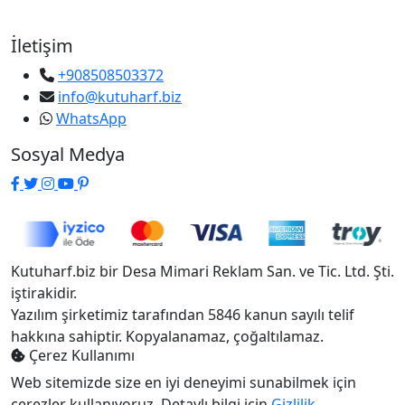
İletişim
+908508503372
info@kutuharf.biz
WhatsApp
Sosyal Medya
Kutuharf.biz bir Desa Mimari Reklam San. ve Tic. Ltd. Şti.
iştirakidir.
Yazılım şirketimiz tarafından 5846 kanun sayılı telif
hakkına sahiptir. Kopyalanamaz, çoğaltılamaz.
Çerez Kullanımı
Web sitemizde size en iyi deneyimi sunabilmek için
çerezler kullanıyoruz. Detaylı bilgi için
Gizlilik