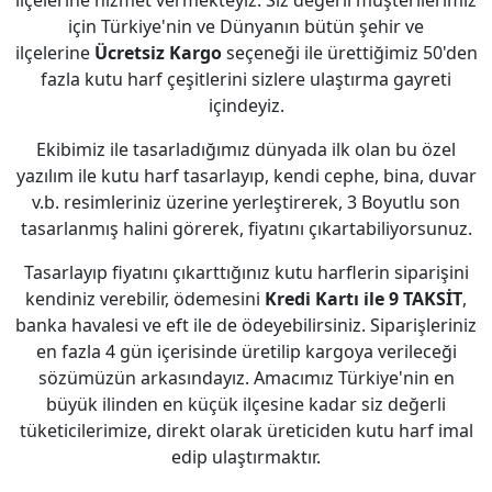
ilçelerine hizmet vermekteyiz. Siz değerli müşterilerimiz
için Türkiye'nin ve Dünyanın bütün şehir ve
ilçelerine
Ücretsiz Kargo
seçeneği ile ürettiğimiz 50'den
fazla kutu harf çeşitlerini sizlere ulaştırma gayreti
içindeyiz.
Ekibimiz ile tasarladığımız dünyada ilk olan bu özel
yazılım ile kutu harf tasarlayıp, kendi cephe, bina, duvar
v.b. resimleriniz üzerine yerleştirerek, 3 Boyutlu son
tasarlanmış halini görerek, fiyatını çıkartabiliyorsunuz.
Tasarlayıp fiyatını çıkarttığınız kutu harflerin siparişini
kendiniz verebilir, ödemesini
Kredi Kartı ile 9 TAKSİT
,
banka havalesi ve eft ile de ödeyebilirsiniz. Siparişleriniz
en fazla 4 gün içerisinde üretilip kargoya verileceği
sözümüzün arkasındayız. Amacımız Türkiye'nin en
büyük ilinden en küçük ilçesine kadar siz değerli
tüketicilerimize, direkt olarak üreticiden kutu harf imal
edip ulaştırmaktır.