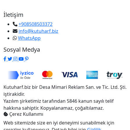
İletişim
+908508503372
info@kutuharf.biz
WhatsApp
Sosyal Medya
Kutuharf.biz bir Desa Mimari Reklam San. ve Tic. Ltd. Şti.
iştirakidir.
Yazılım şirketimiz tarafından 5846 kanun sayılı telif
hakkına sahiptir. Kopyalanamaz, çoğaltılamaz.
Çerez Kullanımı
Web sitemizde size en iyi deneyimi sunabilmek için
çerezler kullanıyoruz. Detaylı bilgi için
Gizlilik