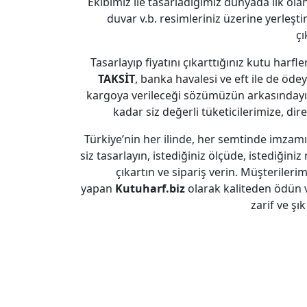
Ekibimiz ile tasarladığımız dünyada ilk olan
duvar v.b. resimleriniz üzerine yerleşti
çı
Tasarlayıp fiyatını çıkarttığınız kutu harfl
TAKSİT
, banka havalesi ve eft ile de ödeye
kargoya verileceği sözümüzün arkasındayız
kadar siz değerli tüketicilerimize, dir
Türkiye’nin her ilinde, her semtinde imzam
siz tasarlayın, istediğiniz ölçüde, istediğiniz 
çıkartın ve sipariş verin. Müşterileri
yapan
Kutuharf.biz
olarak kaliteden ödün 
zarif ve şı