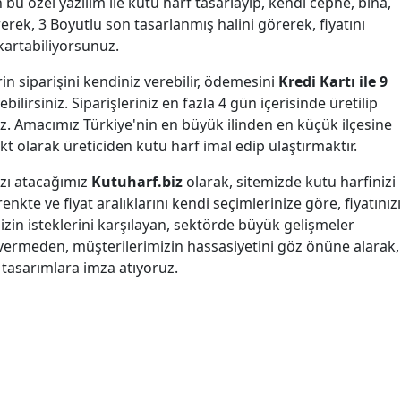
 bu özel yazılım ile kutu harf tasarlayıp, kendi cephe, bina,
rerek, 3 Boyutlu son tasarlanmış halini görerek, fiyatını
kartabiliyorsunuz.
erin siparişini kendiniz verebilir, ödemesini
Kredi Kartı ile 9
bilirsiniz. Siparişleriniz en fazla 4 gün içerisinde üretilip
. Amacımız Türkiye'nin en büyük ilinden en küçük ilçesine
ekt olarak üreticiden kutu harf imal edip ulaştırmaktır.
ızı atacağımız
Kutuharf.biz
olarak, sitemizde kutu harfinizi
renkte ve fiyat aralıklarını kendi seçimlerinize göre, fiyatınızı
mizin isteklerini karşılayan, sektörde büyük gelişmeler
vermeden, müşterilerimizin hassasiyetini göz önüne alarak,
k tasarımlara imza atıyoruz.