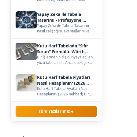
seçiminden büyüklüğe, ışığa kadar
— çözümleri burada.…
Yapay Zeka ile Tabela
Tasarımı - Profesyonel
Kılavuz
Yapay Zeka ile Tabela Tasarımı
nasıl çalıştığını, avantajlarını ve
maliyetini öğrenin. Kendi
işletmenize uygun…
Kutu Harf Tabelada "Sıfır
Sorun" Formülü: Würth,
Meanwell ve Samsung İş
Bir işletmenin dış dünyaya açılan
yüzü tabelasıdır. Ancak pek çok
Birliği
işletme sahibi, tabelanın sadece
dış görünüş…
Kutu Harf Tabela Fiyatları
Nasıl Hesaplanır? (2026
Rehberi)
Kutu Harf Tabela Fiyatları Nasıl
Hesaplanır? (2026 Rehberi) Bir
işletme sahibi olarak tabela
yaptırmaya karar…
Tüm Yazılarımız