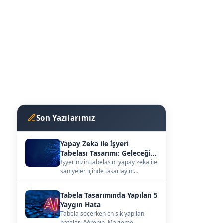
Son Yazılarımız
Yapay Zeka ile İşyeri
Tabelası Tasarımı: Geleceğin
Vitrini
İşyerinizin tabelasını yapay zeka ile
saniyeler içinde tasarlayın!
kutuharf.biz/ai/studyo ile
hayalinizdeki ta…
Tabela Tasarımında Yapılan 5
Yaygın Hata
Tabela seçerken en sık yapılan
hataları öğrenin. Malzeme