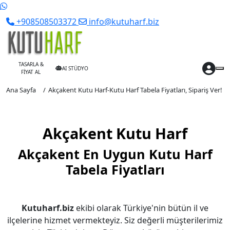
+908508503372
info@kutuharf.biz
TASARLA &
AI STÜDYO
FİYAT AL
Ana Sayfa
Akçakent Kutu Harf-Kutu Harf Tabela Fiyatları, Sipariş Ver!
Akçakent Kutu Harf
Akçakent En Uygun Kutu Harf
Tabela Fiyatları
Kutuharf.biz
ekibi olarak Türkiye'nin bütün il ve
ilçelerine hizmet vermekteyiz. Siz değerli müşterilerimiz