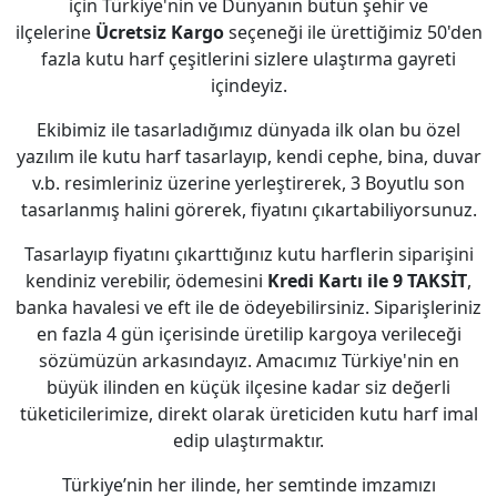
için Türkiye'nin ve Dünyanın bütün şehir ve
ilçelerine
Ücretsiz Kargo
seçeneği ile ürettiğimiz 50'den
fazla kutu harf çeşitlerini sizlere ulaştırma gayreti
içindeyiz.
Ekibimiz ile tasarladığımız dünyada ilk olan bu özel
yazılım ile kutu harf tasarlayıp, kendi cephe, bina, duvar
v.b. resimleriniz üzerine yerleştirerek, 3 Boyutlu son
tasarlanmış halini görerek, fiyatını çıkartabiliyorsunuz.
Tasarlayıp fiyatını çıkarttığınız kutu harflerin siparişini
kendiniz verebilir, ödemesini
Kredi Kartı ile 9 TAKSİT
,
banka havalesi ve eft ile de ödeyebilirsiniz. Siparişleriniz
en fazla 4 gün içerisinde üretilip kargoya verileceği
sözümüzün arkasındayız. Amacımız Türkiye'nin en
büyük ilinden en küçük ilçesine kadar siz değerli
tüketicilerimize, direkt olarak üreticiden kutu harf imal
edip ulaştırmaktır.
Türkiye’nin her ilinde, her semtinde imzamızı