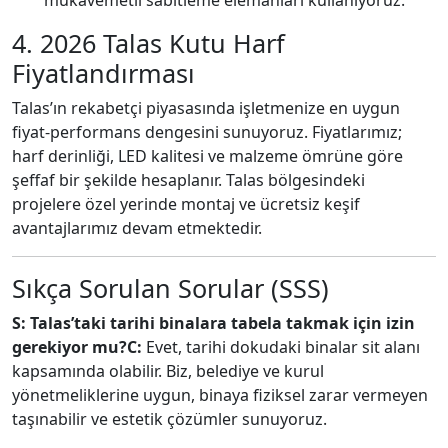
mukavemetli sabitleme elemanları kullanıyoruz.
4. 2026 Talas Kutu Harf
Fiyatlandırması
Talas’ın rekabetçi piyasasında işletmenize en uygun
fiyat-performans dengesini sunuyoruz.
Fiyatlarımız;
harf derinliği,
LED kalitesi ve malzeme ömrüne göre
şeffaf bir şekilde hesaplanır.
Talas bölgesindeki
projelere özel yerinde montaj ve ücretsiz keşif
avantajlarımız devam etmektedir.
Sıkça Sorulan Sorular (SSS)
S: Talas’taki tarihi binalara tabela takmak için izin
gerekiyor mu?
C:
Evet,
tarihi dokudaki binalar sit alanı
kapsamında olabilir.
Biz,
belediye ve kurul
yönetmeliklerine uygun,
binaya fiziksel zarar vermeyen
taşınabilir ve estetik çözümler sunuyoruz.