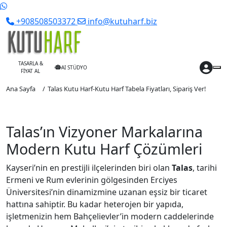
+908508503372
info@kutuharf.biz
TASARLA &
AI STÜDYO
FİYAT AL
Ana Sayfa
Talas Kutu Harf-Kutu Harf Tabela Fiyatları, Sipariş Ver!
Talas’ın Vizyoner Markalarına
Modern Kutu Harf Çözümleri
Kayseri’nin en prestijli ilçelerinden biri olan
Talas
,
tarihi
Ermeni ve Rum evlerinin gölgesinden Erciyes
Üniversitesi’nin dinamizmine uzanan eşsiz bir ticaret
hattına sahiptir.
Bu kadar heterojen bir yapıda,
işletmenizin hem Bahçelievler’in modern caddelerinde