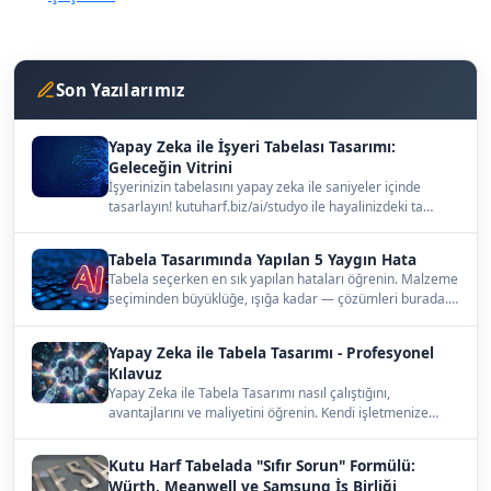
Son Yazılarımız
Yapay Zeka ile İşyeri Tabelası Tasarımı:
Geleceğin Vitrini
İşyerinizin tabelasını yapay zeka ile saniyeler içinde
tasarlayın! kutuharf.biz/ai/studyo ile hayalinizdeki ta…
Tabela Tasarımında Yapılan 5 Yaygın Hata
Tabela seçerken en sık yapılan hataları öğrenin. Malzeme
seçiminden büyüklüğe, ışığa kadar — çözümleri burada.…
Yapay Zeka ile Tabela Tasarımı - Profesyonel
Kılavuz
Yapay Zeka ile Tabela Tasarımı nasıl çalıştığını,
avantajlarını ve maliyetini öğrenin. Kendi işletmenize
uygun…
Kutu Harf Tabelada "Sıfır Sorun" Formülü:
Würth, Meanwell ve Samsung İş Birliği