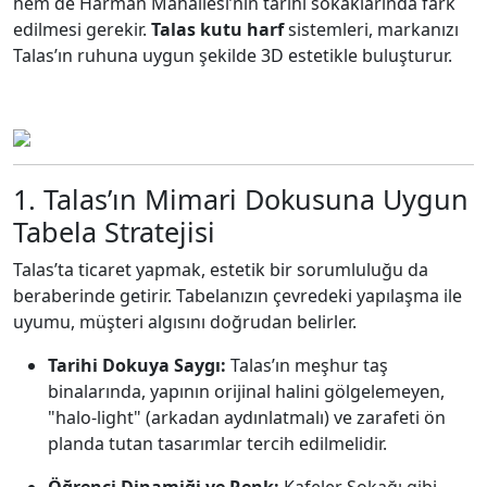
hem de Harman Mahallesi’nin tarihi sokaklarında fark
edilmesi gerekir.
Talas kutu harf
sistemleri,
markanızı
Talas’ın ruhuna uygun şekilde 3D estetikle buluşturur.
1. Talas’ın Mimari Dokusuna Uygun
Tabela Stratejisi
Talas’ta ticaret yapmak,
estetik bir sorumluluğu da
beraberinde getirir.
Tabelanızın çevredeki yapılaşma ile
uyumu,
müşteri algısını doğrudan belirler.
Tarihi Dokuya Saygı:
Talas’ın meşhur taş
binalarında,
yapının orijinal halini gölgelemeyen,
"halo-light" (arkadan aydınlatmalı) ve zarafeti ön
planda tutan tasarımlar tercih edilmelidir.