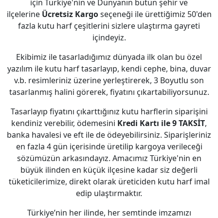
için Türkiye'nin ve Dünyanın bütün şehir ve
ilçelerine
Ücretsiz Kargo
seçeneği ile ürettiğimiz 50'den
fazla kutu harf çeşitlerini sizlere ulaştırma gayreti
içindeyiz.
Ekibimiz ile tasarladığımız dünyada ilk olan bu özel
yazılım ile kutu harf tasarlayıp, kendi cephe, bina, duvar
v.b. resimleriniz üzerine yerleştirerek, 3 Boyutlu son
tasarlanmış halini görerek, fiyatını çıkartabiliyorsunuz.
Tasarlayıp fiyatını çıkarttığınız kutu harflerin siparişini
kendiniz verebilir, ödemesini
Kredi Kartı ile 9 TAKSİT
,
banka havalesi ve eft ile de ödeyebilirsiniz. Siparişleriniz
en fazla 4 gün içerisinde üretilip kargoya verileceği
sözümüzün arkasındayız. Amacımız Türkiye'nin en
büyük ilinden en küçük ilçesine kadar siz değerli
tüketicilerimize, direkt olarak üreticiden kutu harf imal
edip ulaştırmaktır.
Türkiye’nin her ilinde, her semtinde imzamızı