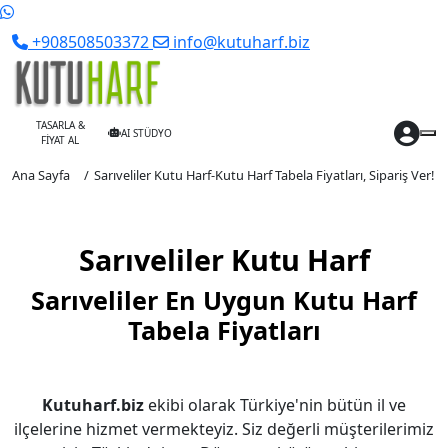
+908508503372
info@kutuharf.biz
TASARLA &
AI STÜDYO
FİYAT AL
Ana Sayfa
Sarıveliler Kutu Harf-Kutu Harf Tabela Fiyatları, Sipariş Ver!
Sarıveliler Kutu Harf
Sarıveliler En Uygun Kutu Harf
Tabela Fiyatları
Kutuharf.biz
ekibi olarak Türkiye'nin bütün il ve
ilçelerine hizmet vermekteyiz. Siz değerli müşterilerimiz