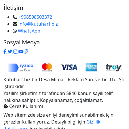
İletişim
+908508503372
info@kutuharf.biz
WhatsApp
Sosyal Medya
Kutuharf.biz bir Desa Mimari Reklam San. ve Tic. Ltd. Şti.
iştirakidir.
Yazılım şirketimiz tarafından 5846 kanun sayılı telif
hakkına sahiptir. Kopyalanamaz, çoğaltılamaz.
Çerez Kullanımı
Web sitemizde size en iyi deneyimi sunabilmek için
çerezler kullanıyoruz. Detaylı bilgi için
Gizlilik
Politikamızı
inceleyebilirsiniz.