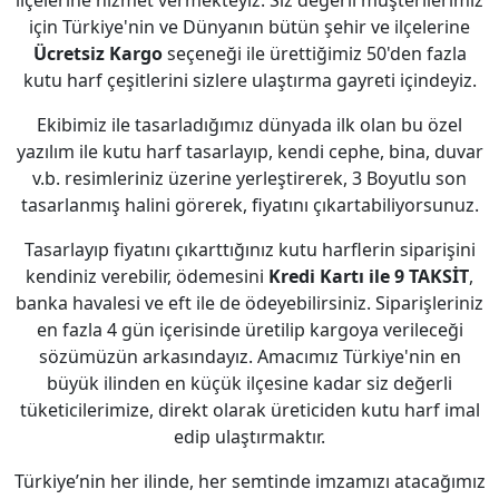
ilçelerine hizmet vermekteyiz. Siz değerli müşterilerimiz
için Türkiye'nin ve Dünyanın bütün şehir ve ilçelerine
Ücretsiz Kargo
seçeneği ile ürettiğimiz 50'den fazla
kutu harf çeşitlerini sizlere ulaştırma gayreti içindeyiz.
Ekibimiz ile tasarladığımız dünyada ilk olan bu özel
yazılım ile kutu harf tasarlayıp, kendi cephe, bina, duvar
v.b. resimleriniz üzerine yerleştirerek, 3 Boyutlu son
tasarlanmış halini görerek, fiyatını çıkartabiliyorsunuz.
Tasarlayıp fiyatını çıkarttığınız kutu harflerin siparişini
kendiniz verebilir, ödemesini
Kredi Kartı ile 9 TAKSİT
,
banka havalesi ve eft ile de ödeyebilirsiniz. Siparişleriniz
en fazla 4 gün içerisinde üretilip kargoya verileceği
sözümüzün arkasındayız. Amacımız Türkiye'nin en
büyük ilinden en küçük ilçesine kadar siz değerli
tüketicilerimize, direkt olarak üreticiden kutu harf imal
edip ulaştırmaktır.
Türkiye’nin her ilinde, her semtinde imzamızı atacağımız