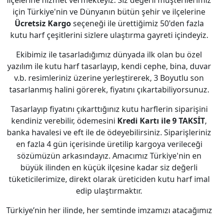
ilçelerine hizmet vermekteyiz. Siz değerli müşterilerimiz
için Türkiye'nin ve Dünyanın bütün şehir ve ilçelerine
Ücretsiz Kargo
seçeneği ile ürettiğimiz 50'den fazla
kutu harf çeşitlerini sizlere ulaştırma gayreti içindeyiz.
Ekibimiz ile tasarladığımız dünyada ilk olan bu özel
yazılım ile kutu harf tasarlayıp, kendi cephe, bina, duvar
v.b. resimleriniz üzerine yerleştirerek, 3 Boyutlu son
tasarlanmış halini görerek, fiyatını çıkartabiliyorsunuz.
Tasarlayıp fiyatını çıkarttığınız kutu harflerin siparişini
kendiniz verebilir, ödemesini
Kredi Kartı ile 9 TAKSİT
,
banka havalesi ve eft ile de ödeyebilirsiniz. Siparişleriniz
en fazla 4 gün içerisinde üretilip kargoya verileceği
sözümüzün arkasındayız. Amacımız Türkiye'nin en
büyük ilinden en küçük ilçesine kadar siz değerli
tüketicilerimize, direkt olarak üreticiden kutu harf imal
edip ulaştırmaktır.
Türkiye’nin her ilinde, her semtinde imzamızı atacağımız