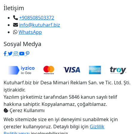
İletişim
+908508503372
info@kutuharf.biz
WhatsApp
Sosyal Medya
Kutuharf.biz bir Desa Mimari Reklam San. ve Tic. Ltd. Şti.
iştirakidir.
Yazılım şirketimiz tarafından 5846 kanun sayılı telif
hakkına sahiptir. Kopyalanamaz, çoğaltılamaz.
Çerez Kullanımı
Web sitemizde size en iyi deneyimi sunabilmek için
çerezler kullanıyoruz. Detaylı bilgi için
Gizlilik
Politikamızı
inceleyebilirsiniz.