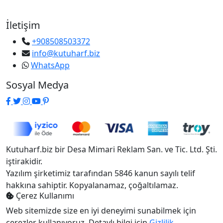
İletişim
+908508503372
info@kutuharf.biz
WhatsApp
Sosyal Medya
Kutuharf.biz bir Desa Mimari Reklam San. ve Tic. Ltd. Şti.
iştirakidir.
Yazılım şirketimiz tarafından 5846 kanun sayılı telif
hakkına sahiptir. Kopyalanamaz, çoğaltılamaz.
Çerez Kullanımı
Web sitemizde size en iyi deneyimi sunabilmek için
çerezler kullanıyoruz. Detaylı bilgi için
Gizlilik