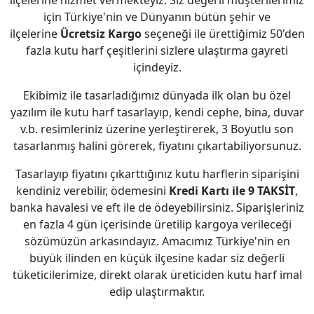
ilçelerine hizmet vermekteyiz. Siz değerli müşterilerimiz
için Türkiye'nin ve Dünyanın bütün şehir ve
ilçelerine
Ücretsiz Kargo
seçeneği ile ürettiğimiz 50'den
fazla kutu harf çeşitlerini sizlere ulaştırma gayreti
içindeyiz.
Ekibimiz ile tasarladığımız dünyada ilk olan bu özel
yazılım ile kutu harf tasarlayıp, kendi cephe, bina, duvar
v.b. resimleriniz üzerine yerleştirerek, 3 Boyutlu son
tasarlanmış halini görerek, fiyatını çıkartabiliyorsunuz.
Tasarlayıp fiyatını çıkarttığınız kutu harflerin siparişini
kendiniz verebilir, ödemesini
Kredi Kartı ile 9 TAKSİT
,
banka havalesi ve eft ile de ödeyebilirsiniz. Siparişleriniz
en fazla 4 gün içerisinde üretilip kargoya verileceği
sözümüzün arkasındayız. Amacımız Türkiye'nin en
büyük ilinden en küçük ilçesine kadar siz değerli
tüketicilerimize, direkt olarak üreticiden kutu harf imal
edip ulaştırmaktır.