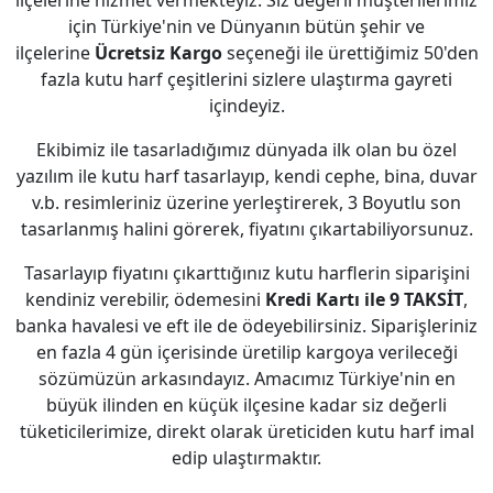
ilçelerine hizmet vermekteyiz. Siz değerli müşterilerimiz
için Türkiye'nin ve Dünyanın bütün şehir ve
ilçelerine
Ücretsiz Kargo
seçeneği ile ürettiğimiz 50'den
fazla kutu harf çeşitlerini sizlere ulaştırma gayreti
içindeyiz.
Ekibimiz ile tasarladığımız dünyada ilk olan bu özel
yazılım ile kutu harf tasarlayıp, kendi cephe, bina, duvar
v.b. resimleriniz üzerine yerleştirerek, 3 Boyutlu son
tasarlanmış halini görerek, fiyatını çıkartabiliyorsunuz.
Tasarlayıp fiyatını çıkarttığınız kutu harflerin siparişini
kendiniz verebilir, ödemesini
Kredi Kartı ile 9 TAKSİT
,
banka havalesi ve eft ile de ödeyebilirsiniz. Siparişleriniz
en fazla 4 gün içerisinde üretilip kargoya verileceği
sözümüzün arkasındayız. Amacımız Türkiye'nin en
büyük ilinden en küçük ilçesine kadar siz değerli
tüketicilerimize, direkt olarak üreticiden kutu harf imal
edip ulaştırmaktır.