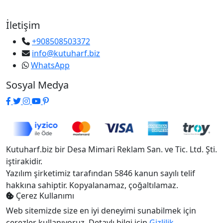
İletişim
+908508503372
info@kutuharf.biz
WhatsApp
Sosyal Medya
Kutuharf.biz bir Desa Mimari Reklam San. ve Tic. Ltd. Şti.
iştirakidir.
Yazılım şirketimiz tarafından 5846 kanun sayılı telif
hakkına sahiptir. Kopyalanamaz, çoğaltılamaz.
Çerez Kullanımı
Web sitemizde size en iyi deneyimi sunabilmek için
çerezler kullanıyoruz. Detaylı bilgi için
Gizlilik