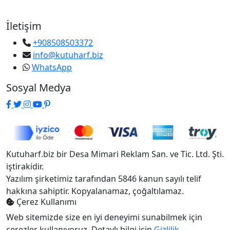
İletişim
+908508503372
info@kutuharf.biz
WhatsApp
Sosyal Medya
Kutuharf.biz bir Desa Mimari Reklam San. ve Tic. Ltd. Şti.
iştirakidir.
Yazılım şirketimiz tarafından 5846 kanun sayılı telif
hakkına sahiptir. Kopyalanamaz, çoğaltılamaz.
Çerez Kullanımı
Web sitemizde size en iyi deneyimi sunabilmek için
çerezler kullanıyoruz. Detaylı bilgi için
Gizlilik