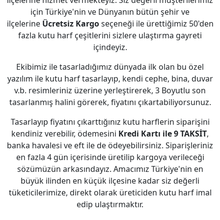
ilçelerine hizmet vermekteyiz. Siz değerli müşterilerimiz
için Türkiye'nin ve Dünyanın bütün şehir ve
ilçelerine
Ücretsiz Kargo
seçeneği ile ürettiğimiz 50'den
fazla kutu harf çeşitlerini sizlere ulaştırma gayreti
içindeyiz.
Ekibimiz ile tasarladığımız dünyada ilk olan bu özel
yazılım ile kutu harf tasarlayıp, kendi cephe, bina, duvar
v.b. resimleriniz üzerine yerleştirerek, 3 Boyutlu son
tasarlanmış halini görerek, fiyatını çıkartabiliyorsunuz.
Tasarlayıp fiyatını çıkarttığınız kutu harflerin siparişini
kendiniz verebilir, ödemesini
Kredi Kartı ile 9 TAKSİT
,
banka havalesi ve eft ile de ödeyebilirsiniz. Siparişleriniz
en fazla 4 gün içerisinde üretilip kargoya verileceği
sözümüzün arkasındayız. Amacımız Türkiye'nin en
büyük ilinden en küçük ilçesine kadar siz değerli
tüketicilerimize, direkt olarak üreticiden kutu harf imal
edip ulaştırmaktır.