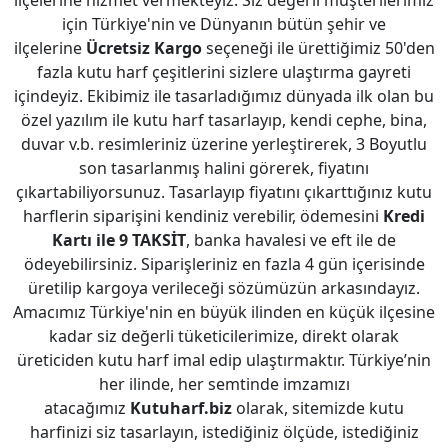
ilçelerine hizmet vermekteyiz. Siz değerli müşterilerimiz
için Türkiye'nin ve Dünyanın bütün şehir ve
ilçelerine
Ücretsiz Kargo
seçeneği ile ürettiğimiz 50'den
fazla kutu harf çeşitlerini sizlere ulaştırma gayreti
içindeyiz. Ekibimiz ile tasarladığımız dünyada ilk olan bu
özel yazılım ile kutu harf tasarlayıp, kendi cephe, bina,
duvar v.b. resimleriniz üzerine yerleştirerek, 3 Boyutlu
son tasarlanmış halini görerek, fiyatını
çıkartabiliyorsunuz. Tasarlayıp fiyatını çıkarttığınız kutu
harflerin siparişini kendiniz verebilir, ödemesini
Kredi
Kartı ile 9 TAKSİT
, banka havalesi ve eft ile de
ödeyebilirsiniz. Siparişleriniz en fazla 4 gün içerisinde
üretilip kargoya verileceği sözümüzün arkasındayız.
Amacımız Türkiye'nin en büyük ilinden en küçük ilçesine
kadar siz değerli tüketicilerimize, direkt olarak
üreticiden kutu harf imal edip ulaştırmaktır. Türkiye’nin
her ilinde, her semtinde imzamızı
atacağımız
Kutuharf.biz
olarak, sitemizde kutu
harfinizi siz tasarlayın, istediğiniz ölçüde, istediğiniz