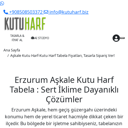
+908508503372
info@kutuharf.biz
TASARLA &
AI STÜDYO
FİYAT AL
Ana Sayfa
Aşkale Kutu Harf-Kutu Harf Tabela Fiyatları, Tasarla Sipariş Ver!
Erzurum Aşkale Kutu Harf
Tabela : Sert İklime Dayanıklı
Çözümler
Erzurum Aşkale, hem geçiş güzergahı üzerindeki
konumu hem de yerel ticaret hacmiyle dikkat çeken bir
ilçedir. Bu bölgede bir işletme sahibiyseniz, tabelanızın