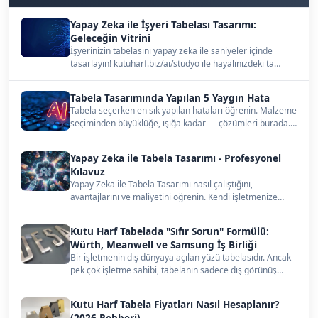
Yapay Zeka ile İşyeri Tabelası Tasarımı:
Geleceğin Vitrini
İşyerinizin tabelasını yapay zeka ile saniyeler içinde
tasarlayın! kutuharf.biz/ai/studyo ile hayalinizdeki ta…
Tabela Tasarımında Yapılan 5 Yaygın Hata
Tabela seçerken en sık yapılan hataları öğrenin. Malzeme
seçiminden büyüklüğe, ışığa kadar — çözümleri burada.…
Yapay Zeka ile Tabela Tasarımı - Profesyonel
Kılavuz
Yapay Zeka ile Tabela Tasarımı nasıl çalıştığını,
avantajlarını ve maliyetini öğrenin. Kendi işletmenize
uygun…
Kutu Harf Tabelada "Sıfır Sorun" Formülü:
Würth, Meanwell ve Samsung İş Birliği
Bir işletmenin dış dünyaya açılan yüzü tabelasıdır. Ancak
pek çok işletme sahibi, tabelanın sadece dış görünüş…
Kutu Harf Tabela Fiyatları Nasıl Hesaplanır?
(2026 Rehberi)