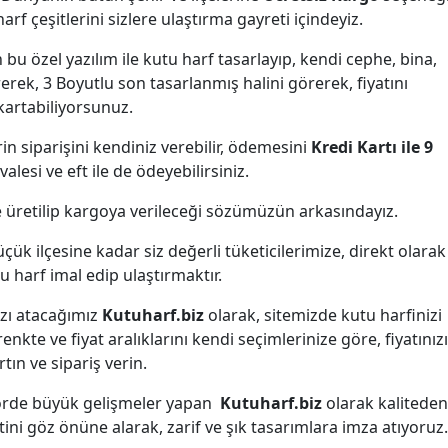
arf çeşitlerini sizlere ulaştırma gayreti içindeyiz.
 bu özel yazılım ile kutu harf tasarlayıp, kendi cephe, bina,
rerek, 3 Boyutlu son tasarlanmış halini görerek, fiyatını
kartabiliyorsunuz.
erin siparişini kendiniz verebilir, ödemesini
Kredi Kartı ile 9
alesi ve eft ile de ödeyebilirsiniz.
de üretilip kargoya verileceği sözümüzün arkasındayız.
ük ilçesine kadar siz değerli tüketicilerimize, direkt olarak
u harf imal edip ulaştırmaktır.
ızı atacağımız
Kutuharf.biz
olarak, sitemizde kutu harfinizi
renkte ve fiyat aralıklarını kendi seçimlerinize göre, fiyatınızı
rtın ve sipariş verin.
ktörde büyük gelişmeler yapan
Kutuharf.biz
olarak kaliteden
ni göz önüne alarak, zarif ve şık tasarımlara imza atıyoruz.