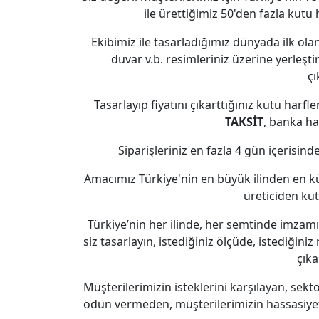
ile ürettiğimiz 50'den fazla kutu h
Ekibimiz ile tasarladığımız dünyada ilk olan
duvar v.b. resimleriniz üzerine yerleşti
çı
Tasarlayıp fiyatını çıkarttığınız kutu harfl
TAKSİT
, banka hav
Siparişleriniz en fazla 4 gün içerisin
Amacımız Türkiye'nin en büyük ilinden en küç
üreticiden kut
Türkiye’nin her ilinde, her semtinde imzam
siz tasarlayın, istediğiniz ölçüde, istediğiniz 
çıka
Müşterilerimizin isteklerini karşılayan, se
ödün vermeden, müşterilerimizin hassasiyeti