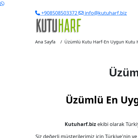
+908508503372
info@kutuharf.biz
Ana Sayfa
Üzümlü Kutu Harf-En Uygun Kutu Har
Üzüm
Üzümlü En Uygu
Kutuharf.biz
ekibi olarak Türki
Siz değerli müşterilerimiz için Türkiye'nin v