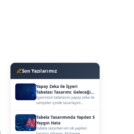
Son Yazılarımız
Yapay Zeka ile İşyeri
Tabelası Tasarımı: Geleceğin
Vitrini
İşyerinizin tabelasını yapay zeka ile
saniyeler içinde tasarlayın!
kutuharf.biz/ai/studyo ile
hayalinizdeki ta…
Tabela Tasarımında Yapılan 5
Yaygın Hata
Tabela seçerken en sık yapılan
i
hataları öğrenin. Malzeme