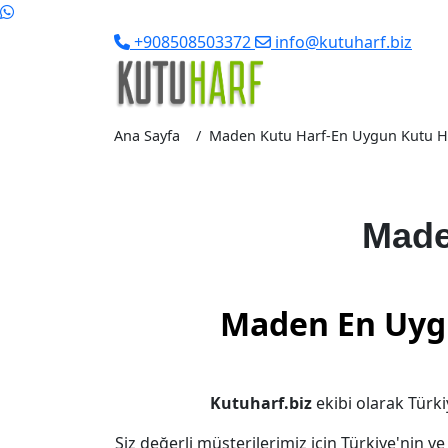
+908508503372
info@kutuharf.biz
Ana Sayfa
Maden Kutu Harf-En Uygun Kutu Harf
Made
Maden En Uygu
Kutuharf.biz
ekibi olarak Türki
Siz değerli müşterilerimiz için Türkiye'nin v