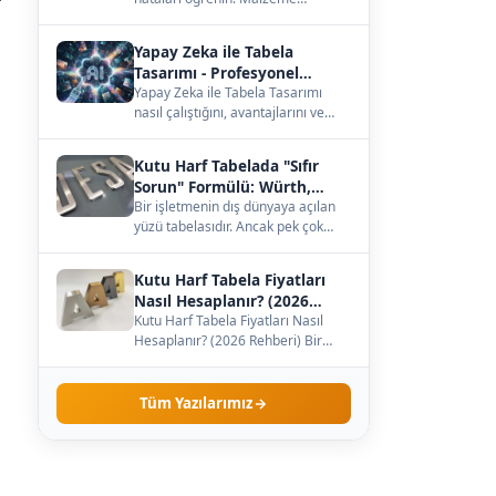
seçiminden büyüklüğe, ışığa kadar
— çözümleri burada.…
Yapay Zeka ile Tabela
Tasarımı - Profesyonel
Kılavuz
Yapay Zeka ile Tabela Tasarımı
nasıl çalıştığını, avantajlarını ve
maliyetini öğrenin. Kendi
işletmenize uygun…
Kutu Harf Tabelada "Sıfır
Sorun" Formülü: Würth,
Meanwell ve Samsung İş
Bir işletmenin dış dünyaya açılan
yüzü tabelasıdır. Ancak pek çok
Birliği
işletme sahibi, tabelanın sadece
dış görünüş…
Kutu Harf Tabela Fiyatları
Nasıl Hesaplanır? (2026
Rehberi)
Kutu Harf Tabela Fiyatları Nasıl
Hesaplanır? (2026 Rehberi) Bir
işletme sahibi olarak tabela
yaptırmaya karar…
Tüm Yazılarımız