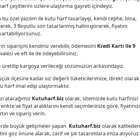
arf çeşitlerini sizlere ulaştırma gayreti içindeyiz.
 bu özel yazılım ile kutu harf tasarlayıp, kendi cephe, bina,
rerek, 3 Boyutlu son tasarlanmış halini görerek, fiyatını
kartabiliyorsunuz.
erin siparişini kendiniz verebilir, ödemesini
Kredi Kartı ile 9
alesi ve eft ile de ödeyebilirsiniz.
de üretilip kargoya verileceği sözümüzün arkasındayız.
ük ilçesine kadar siz değerli tüketicilerimize, direkt olarak
u harf imal edip ulaştırmaktır.
ızı atacağımız
Kutuharf.biz
olarak, sitemizde kutu harfinizi
renkte ve fiyat aralıklarını kendi seçimlerinize göre, fiyatınızı
rtın ve sipariş verin.
ktörde büyük gelişmeler yapan
Kutuharf.biz
olarak kaliteden
ni göz önüne alarak, zarif ve şık tasarımlara imza atıyoruz.