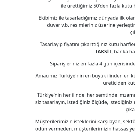
ile ürettiğimiz 50'den fazla kutu h
Ekibimiz ile tasarladığımız dünyada ilk olan
duvar v.b. resimleriniz üzerine yerleşti
çı
Tasarlayıp fiyatını çıkarttığınız kutu harfl
TAKSİT
, banka hav
Siparişleriniz en fazla 4 gün içerisin
Amacımız Türkiye'nin en büyük ilinden en küç
üreticiden kut
Türkiye’nin her ilinde, her semtinde imzam
siz tasarlayın, istediğiniz ölçüde, istediğiniz 
çıka
Müşterilerimizin isteklerini karşılayan, se
ödün vermeden, müşterilerimizin hassasiyeti