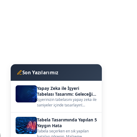
Son Yazılarımız
Yapay Zeka ile İşyeri
Tabelası Tasarımı: Geleceğin
Vitrini
İşyerinizin tabelasını yapay zeka ile
saniyeler içinde tasarlayın!
kutuharf.biz/ai/studyo ile
hayalinizdeki ta…
Tabela Tasarımında Yapılan 5
Yaygın Hata
Tabela seçerken en sık yapılan
i
hataları öğrenin. Malzeme