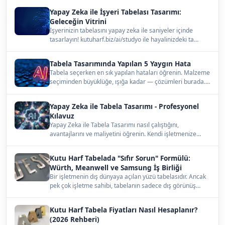
Yapay Zeka ile İşyeri Tabelası Tasarımı:
Geleceğin Vitrini
İşyerinizin tabelasını yapay zeka ile saniyeler içinde
tasarlayın! kutuharf.biz/ai/studyo ile hayalinizdeki ta…
Tabela Tasarımında Yapılan 5 Yaygın Hata
Tabela seçerken en sık yapılan hataları öğrenin. Malzeme
seçiminden büyüklüğe, ışığa kadar — çözümleri burada.…
Yapay Zeka ile Tabela Tasarımı - Profesyonel
Kılavuz
Yapay Zeka ile Tabela Tasarımı nasıl çalıştığını,
avantajlarını ve maliyetini öğrenin. Kendi işletmenize
uygun…
Kutu Harf Tabelada "Sıfır Sorun" Formülü:
Würth, Meanwell ve Samsung İş Birliği
Bir işletmenin dış dünyaya açılan yüzü tabelasıdır. Ancak
pek çok işletme sahibi, tabelanın sadece dış görünüş…
Kutu Harf Tabela Fiyatları Nasıl Hesaplanır?
(2026 Rehberi)