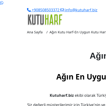
+908508503372
info@kutuharf.biz
Ana Sayfa
Ağın Kutu Harf-En Uygun Kutu Harf F
Ağı
Ağın En Uygu
Kutuharf.biz
ekibi olarak Türki
Siz değerli müşterilerimiz için Türkiye'nin v