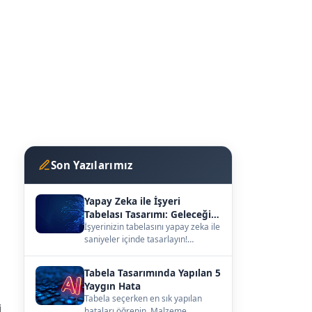
Son Yazılarımız
Yapay Zeka ile İşyeri
Tabelası Tasarımı: Geleceğin
Vitrini
İşyerinizin tabelasını yapay zeka ile
saniyeler içinde tasarlayın!
kutuharf.biz/ai/studyo ile
hayalinizdeki ta…
Tabela Tasarımında Yapılan 5
Yaygın Hata
Tabela seçerken en sık yapılan
i
hataları öğrenin. Malzeme