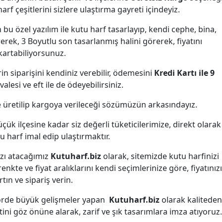
arf çeşitlerini sizlere ulaştırma gayreti içindeyiz.
 bu özel yazılım ile kutu harf tasarlayıp, kendi cephe, bina,
rerek, 3 Boyutlu son tasarlanmış halini görerek, fiyatını
kartabiliyorsunuz.
erin siparişini kendiniz verebilir, ödemesini
Kredi Kartı ile 9
alesi ve eft ile de ödeyebilirsiniz.
de üretilip kargoya verileceği sözümüzün arkasındayız.
ük ilçesine kadar siz değerli tüketicilerimize, direkt olarak
u harf imal edip ulaştırmaktır.
ızı atacağımız
Kutuharf.biz
olarak, sitemizde kutu harfinizi
renkte ve fiyat aralıklarını kendi seçimlerinize göre, fiyatınızı
rtın ve sipariş verin.
ktörde büyük gelişmeler yapan
Kutuharf.biz
olarak kaliteden
ni göz önüne alarak, zarif ve şık tasarımlara imza atıyoruz.