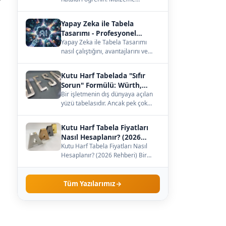
seçiminden büyüklüğe, ışığa kadar
— çözümleri burada.…
Yapay Zeka ile Tabela
Tasarımı - Profesyonel
Kılavuz
Yapay Zeka ile Tabela Tasarımı
nasıl çalıştığını, avantajlarını ve
maliyetini öğrenin. Kendi
işletmenize uygun…
Kutu Harf Tabelada "Sıfır
Sorun" Formülü: Würth,
Meanwell ve Samsung İş
Bir işletmenin dış dünyaya açılan
yüzü tabelasıdır. Ancak pek çok
Birliği
işletme sahibi, tabelanın sadece
dış görünüş…
Kutu Harf Tabela Fiyatları
Nasıl Hesaplanır? (2026
Rehberi)
Kutu Harf Tabela Fiyatları Nasıl
Hesaplanır? (2026 Rehberi) Bir
işletme sahibi olarak tabela
yaptırmaya karar…
Tüm Yazılarımız