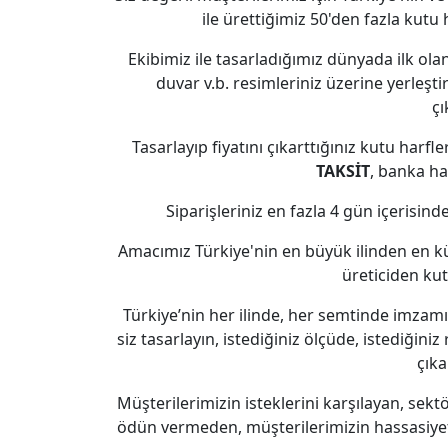
ile ürettiğimiz 50'den fazla kutu h
Ekibimiz ile tasarladığımız dünyada ilk olan
duvar v.b. resimleriniz üzerine yerleşti
çı
Tasarlayıp fiyatını çıkarttığınız kutu harfl
TAKSİT
, banka hav
Siparişleriniz en fazla 4 gün içerisin
Amacımız Türkiye'nin en büyük ilinden en küç
üreticiden kut
Türkiye’nin her ilinde, her semtinde imzam
siz tasarlayın, istediğiniz ölçüde, istediğiniz 
çıka
Müşterilerimizin isteklerini karşılayan, se
ödün vermeden, müşterilerimizin hassasiyeti