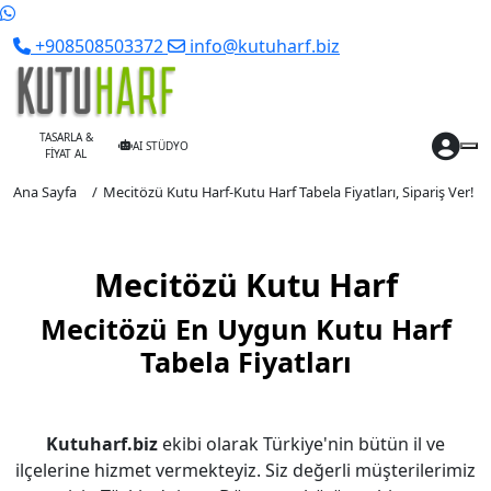
+908508503372
info@kutuharf.biz
TASARLA &
AI STÜDYO
FİYAT AL
Ana Sayfa
Mecitözü Kutu Harf-Kutu Harf Tabela Fiyatları, Sipariş Ver!
Mecitözü Kutu Harf
Mecitözü En Uygun Kutu Harf
Tabela Fiyatları
Kutuharf.biz
ekibi olarak Türkiye'nin bütün il ve
ilçelerine hizmet vermekteyiz. Siz değerli müşterilerimiz