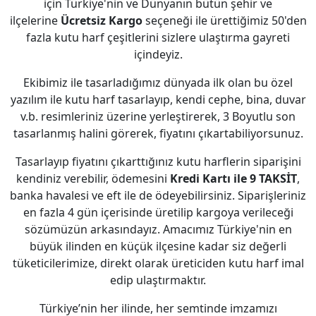
için Türkiye'nin ve Dünyanın bütün şehir ve
ilçelerine
Ücretsiz Kargo
seçeneği ile ürettiğimiz 50'den
fazla kutu harf çeşitlerini sizlere ulaştırma gayreti
içindeyiz.
Ekibimiz ile tasarladığımız dünyada ilk olan bu özel
yazılım ile kutu harf tasarlayıp, kendi cephe, bina, duvar
v.b. resimleriniz üzerine yerleştirerek, 3 Boyutlu son
tasarlanmış halini görerek, fiyatını çıkartabiliyorsunuz.
Tasarlayıp fiyatını çıkarttığınız kutu harflerin siparişini
kendiniz verebilir, ödemesini
Kredi Kartı ile 9 TAKSİT
,
banka havalesi ve eft ile de ödeyebilirsiniz. Siparişleriniz
en fazla 4 gün içerisinde üretilip kargoya verileceği
sözümüzün arkasındayız. Amacımız Türkiye'nin en
büyük ilinden en küçük ilçesine kadar siz değerli
tüketicilerimize, direkt olarak üreticiden kutu harf imal
edip ulaştırmaktır.
Türkiye’nin her ilinde, her semtinde imzamızı