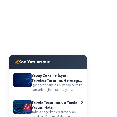
Son Yazılarımız
Yapay Zeka ile İşyeri
Tabelası Tasarımı: Geleceğin
Vitrini
İşyerinizin tabelasını yapay zeka ile
saniyeler içinde tasarlayın!
kutuharf.biz/ai/studyo ile
hayalinizdeki ta…
Tabela Tasarımında Yapılan 5
Yaygın Hata
Tabela seçerken en sık yapılan
hataları öğrenin. Malzeme