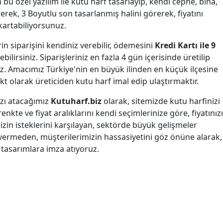
 bu özel yazılım ile kutu harf tasarlayıp, kendi cephe, bina,
rerek, 3 Boyutlu son tasarlanmış halini görerek, fiyatını
kartabiliyorsunuz.
erin siparişini kendiniz verebilir, ödemesini
Kredi Kartı ile 9
bilirsiniz. Siparişleriniz en fazla 4 gün içerisinde üretilip
. Amacımız Türkiye'nin en büyük ilinden en küçük ilçesine
ekt olarak üreticiden kutu harf imal edip ulaştırmaktır.
ızı atacağımız
Kutuharf.biz
olarak, sitemizde kutu harfinizi
renkte ve fiyat aralıklarını kendi seçimlerinize göre, fiyatınızı
mizin isteklerini karşılayan, sektörde büyük gelişmeler
vermeden, müşterilerimizin hassasiyetini göz önüne alarak,
k tasarımlara imza atıyoruz.