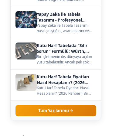
seçiminden büyüklüğe, ışığa kadar
— çözümleri burada.…
Yapay Zeka ile Tabela
Tasarımı - Profesyonel
Kılavuz
Yapay Zeka ile Tabela Tasarımı
nasıl çalıştığını, avantajlarını ve
maliyetini öğrenin. Kendi
işletmenize uygun…
Kutu Harf Tabelada "Sıfır
Sorun" Formülü: Würth,
Meanwell ve Samsung İş
Bir işletmenin dış dünyaya açılan
yüzü tabelasıdır. Ancak pek çok
Birliği
işletme sahibi, tabelanın sadece
dış görünüş…
Kutu Harf Tabela Fiyatları
Nasıl Hesaplanır? (2026
Rehberi)
Kutu Harf Tabela Fiyatları Nasıl
Hesaplanır? (2026 Rehberi) Bir
işletme sahibi olarak tabela
yaptırmaya karar…
Tüm Yazılarımız