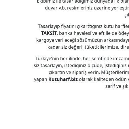
Ekibimiz ile tasarladığımız dünyada ilk olan
duvar v.b. resimleriniz üzerine yerleşti
çı
Tasarlayıp fiyatını çıkarttığınız kutu harfl
TAKSİT
, banka havalesi ve eft ile de ödeye
kargoya verileceği sözümüzün arkasındayız
kadar siz değerli tüketicilerimize, dir
Türkiye’nin her ilinde, her semtinde imzam
siz tasarlayın, istediğiniz ölçüde, istediğiniz 
çıkartın ve sipariş verin. Müşterileri
yapan
Kutuharf.biz
olarak kaliteden ödün 
zarif ve şı