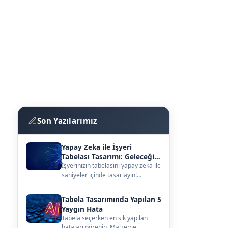
Son Yazılarımız
Yapay Zeka ile İşyeri
Tabelası Tasarımı: Geleceğin
Vitrini
İşyerinizin tabelasını yapay zeka ile
saniyeler içinde tasarlayın!
kutuharf.biz/ai/studyo ile
hayalinizdeki ta…
Tabela Tasarımında Yapılan 5
Yaygın Hata
Tabela seçerken en sık yapılan
hataları öğrenin. Malzeme