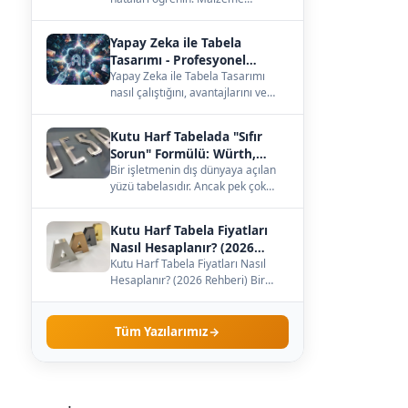
seçiminden büyüklüğe, ışığa kadar
— çözümleri burada.…
Yapay Zeka ile Tabela
Tasarımı - Profesyonel
Kılavuz
Yapay Zeka ile Tabela Tasarımı
nasıl çalıştığını, avantajlarını ve
maliyetini öğrenin. Kendi
işletmenize uygun…
Kutu Harf Tabelada "Sıfır
Sorun" Formülü: Würth,
Meanwell ve Samsung İş
Bir işletmenin dış dünyaya açılan
yüzü tabelasıdır. Ancak pek çok
Birliği
işletme sahibi, tabelanın sadece
dış görünüş…
Kutu Harf Tabela Fiyatları
Nasıl Hesaplanır? (2026
Rehberi)
Kutu Harf Tabela Fiyatları Nasıl
Hesaplanır? (2026 Rehberi) Bir
işletme sahibi olarak tabela
yaptırmaya karar…
Tüm Yazılarımız