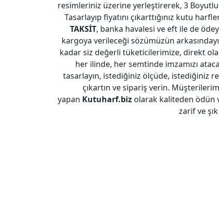
resimleriniz üzerine yerleştirerek, 3 Boyutlu
Tasarlayıp fiyatını çıkarttığınız kutu harfl
TAKSİT
, banka havalesi ve eft ile de ödeye
kargoya verileceği sözümüzün arkasındayız
kadar siz değerli tüketicilerimize, direkt ol
her ilinde, her semtinde imzamızı atac
tasarlayın, istediğiniz ölçüde, istediğiniz re
çıkartın ve sipariş verin. Müşterileri
yapan
Kutuharf.biz
olarak kaliteden ödün 
zarif ve şı