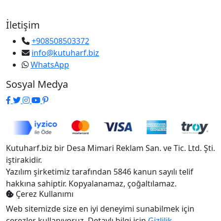
İletişim
+908508503372
info@kutuharf.biz
WhatsApp
Sosyal Medya
Kutuharf.biz bir Desa Mimari Reklam San. ve Tic. Ltd. Şti.
iştirakidir.
Yazılım şirketimiz tarafından 5846 kanun sayılı telif
hakkına sahiptir. Kopyalanamaz, çoğaltılamaz.
Çerez Kullanımı
Web sitemizde size en iyi deneyimi sunabilmek için
çerezler kullanıyoruz. Detaylı bilgi için
Gizlilik