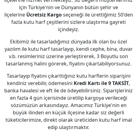
ilçelerine hizmet vermekteyiz. Siz değerli müşterilerimiz
için Türkiye'nin ve Dünyanın bütün şehir ve
ilçelerine
Ücretsiz Kargo
seçeneği ile ürettiğimiz 50'den
fazla kutu harf çeşitlerini sizlere ulaştırma gayreti
içindeyiz.
Ekibimiz ile tasarladığımız dünyada ilk olan bu özel
yazılım ile kutu harf tasarlayıp, kendi cephe, bina, duvar
v.b. resimleriniz üzerine yerleştirerek, 3 Boyutlu son
tasarlanmış halini görerek, fiyatını çıkartabiliyorsunuz.
Tasarlayıp fiyatını çıkarttığınız kutu harflerin siparişini
kendiniz verebilir, ödemesini
Kredi Kartı ile 9 TAKSİT
,
banka havalesi ve eft ile de ödeyebilirsiniz. Siparişleriniz
en fazla 4 gün içerisinde üretilip kargoya verileceği
sözümüzün arkasındayız. Amacımız Türkiye'nin en
büyük ilinden en küçük ilçesine kadar siz değerli
tüketicilerimize, direkt olarak üreticiden kutu harf imal
edip ulaştırmaktır.