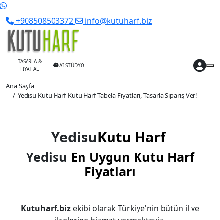
+908508503372
info@kutuharf.biz
TASARLA &
AI STÜDYO
FİYAT AL
Ana Sayfa
Yedisu Kutu Harf-Kutu Harf Tabela Fiyatları, Tasarla Sipariş Ver!
Yedisu
Kutu Harf
Yedisu
En Uygun Kutu Harf
Fiyatları
Kutuharf.biz
ekibi olarak Türkiye'nin bütün il ve