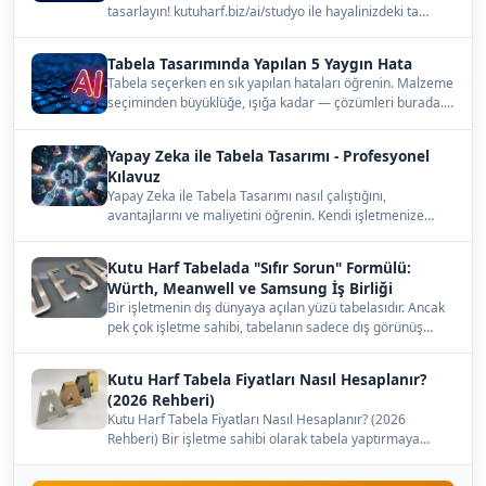
tasarlayın! kutuharf.biz/ai/studyo ile hayalinizdeki ta…
Tabela Tasarımında Yapılan 5 Yaygın Hata
Tabela seçerken en sık yapılan hataları öğrenin. Malzeme
seçiminden büyüklüğe, ışığa kadar — çözümleri burada.…
Yapay Zeka ile Tabela Tasarımı - Profesyonel
Kılavuz
Yapay Zeka ile Tabela Tasarımı nasıl çalıştığını,
avantajlarını ve maliyetini öğrenin. Kendi işletmenize
uygun…
Kutu Harf Tabelada "Sıfır Sorun" Formülü:
Würth, Meanwell ve Samsung İş Birliği
Bir işletmenin dış dünyaya açılan yüzü tabelasıdır. Ancak
pek çok işletme sahibi, tabelanın sadece dış görünüş…
Kutu Harf Tabela Fiyatları Nasıl Hesaplanır?
(2026 Rehberi)
Kutu Harf Tabela Fiyatları Nasıl Hesaplanır? (2026
Rehberi) Bir işletme sahibi olarak tabela yaptırmaya
karar…