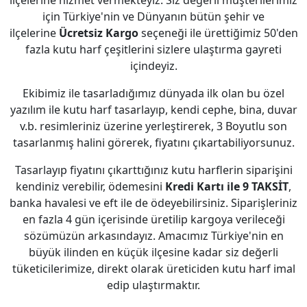
ilçelerine hizmet vermekteyiz. Siz değerli müşterilerimiz
için Türkiye'nin ve Dünyanın bütün şehir ve
ilçelerine
Ücretsiz Kargo
seçeneği ile ürettiğimiz 50'den
fazla kutu harf çeşitlerini sizlere ulaştırma gayreti
içindeyiz.
Ekibimiz ile tasarladığımız dünyada ilk olan bu özel
yazılım ile kutu harf tasarlayıp, kendi cephe, bina, duvar
v.b. resimleriniz üzerine yerleştirerek, 3 Boyutlu son
tasarlanmış halini görerek, fiyatını çıkartabiliyorsunuz.
Tasarlayıp fiyatını çıkarttığınız kutu harflerin siparişini
kendiniz verebilir, ödemesini
Kredi Kartı ile 9 TAKSİT
,
banka havalesi ve eft ile de ödeyebilirsiniz. Siparişleriniz
en fazla 4 gün içerisinde üretilip kargoya verileceği
sözümüzün arkasındayız. Amacımız Türkiye'nin en
büyük ilinden en küçük ilçesine kadar siz değerli
tüketicilerimize, direkt olarak üreticiden kutu harf imal
edip ulaştırmaktır.