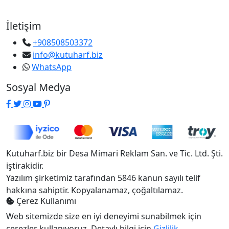
İletişim
+908508503372
info@kutuharf.biz
WhatsApp
Sosyal Medya
Kutuharf.biz bir Desa Mimari Reklam San. ve Tic. Ltd. Şti.
iştirakidir.
Yazılım şirketimiz tarafından 5846 kanun sayılı telif
hakkına sahiptir. Kopyalanamaz, çoğaltılamaz.
Çerez Kullanımı
Web sitemizde size en iyi deneyimi sunabilmek için
çerezler kullanıyoruz. Detaylı bilgi için
Gizlilik