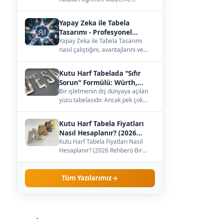
seçiminden büyüklüğe, ışığa kadar
— çözümleri burada.…
Yapay Zeka ile Tabela
Tasarımı - Profesyonel
Kılavuz
Yapay Zeka ile Tabela Tasarımı
nasıl çalıştığını, avantajlarını ve
maliyetini öğrenin. Kendi
işletmenize uygun…
Kutu Harf Tabelada "Sıfır
Sorun" Formülü: Würth,
Meanwell ve Samsung İş
Bir işletmenin dış dünyaya açılan
yüzü tabelasıdır. Ancak pek çok
Birliği
işletme sahibi, tabelanın sadece
dış görünüş…
Kutu Harf Tabela Fiyatları
Nasıl Hesaplanır? (2026
Rehberi)
Kutu Harf Tabela Fiyatları Nasıl
Hesaplanır? (2026 Rehberi) Bir
işletme sahibi olarak tabela
yaptırmaya karar…
Tüm Yazılarımız