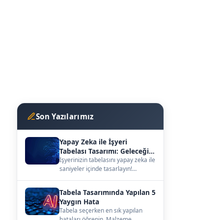
Son Yazılarımız
Yapay Zeka ile İşyeri
Tabelası Tasarımı: Geleceğin
Vitrini
İşyerinizin tabelasını yapay zeka ile
saniyeler içinde tasarlayın!
kutuharf.biz/ai/studyo ile
hayalinizdeki ta…
Tabela Tasarımında Yapılan 5
Yaygın Hata
Tabela seçerken en sık yapılan
hataları öğrenin. Malzeme