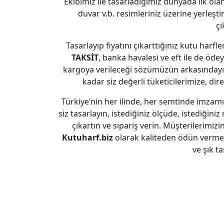
Ekibimiz ile tasarladığımız dünyada ilk olan
duvar v.b. resimleriniz üzerine yerleşti
çı
Tasarlayıp fiyatını çıkarttığınız kutu harfl
TAKSİT
, banka havalesi ve eft ile de ödeye
kargoya verileceği sözümüzün arkasındayız
kadar siz değerli tüketicilerimize, dir
Türkiye’nin her ilinde, her semtinde imzam
siz tasarlayın, istediğiniz ölçüde, istediğiniz 
çıkartın ve sipariş verin. Müşterilerimiz
Kutuharf.biz
olarak kaliteden ödün vermed
ve şık t