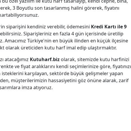
 bu özel yazılım ile kutu harf tasarlayıp, kendi cephe, bina,
rerek, 3 Boyutlu son tasarlanmış halini görerek, fiyatını
kartabiliyorsunuz.
erin siparişini kendiniz verebilir, ödemesini
Kredi Kartı ile 9
bilirsiniz. Siparişleriniz en fazla 4 gün içerisinde üretilip
. Amacımız Türkiye'nin en büyük ilinden en küçük ilçesine
ekt olarak üreticiden kutu harf imal edip ulaştırmaktır.
ızı atacağımız
Kutuharf.biz
olarak, sitemizde kutu harfinizi
renkte ve fiyat aralıklarını kendi seçimlerinize göre, fiyatınızı
in isteklerini karşılayan, sektörde büyük gelişmeler yapan
en, müşterilerimizin hassasiyetini göz önüne alarak, zarif
asarımlara imza atıyoruz.