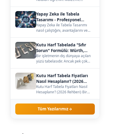
seçiminden büyüklüğe, ışığa kadar
— çözümleri burada.…
Yapay Zeka ile Tabela
Tasarımı - Profesyonel
Kılavuz
Yapay Zeka ile Tabela Tasarımı
nasıl çalıştığını, avantajlarını ve
maliyetini öğrenin. Kendi
işletmenize uygun…
Kutu Harf Tabelada "Sıfır
Sorun" Formülü: Würth,
Meanwell ve Samsung İş
Bir işletmenin dış dünyaya açılan
yüzü tabelasıdır. Ancak pek çok
Birliği
işletme sahibi, tabelanın sadece
dış görünüş…
Kutu Harf Tabela Fiyatları
Nasıl Hesaplanır? (2026
Rehberi)
Kutu Harf Tabela Fiyatları Nasıl
Hesaplanır? (2026 Rehberi) Bir
işletme sahibi olarak tabela
yaptırmaya karar…
Tüm Yazılarımız