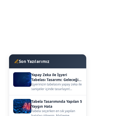
Son Yazılarımız
Yapay Zeka ile İşyeri
Tabelası Tasarımı: Geleceğin
Vitrini
İşyerinizin tabelasını yapay zeka ile
saniyeler içinde tasarlayın!
kutuharf.biz/ai/studyo ile
hayalinizdeki ta…
Tabela Tasarımında Yapılan 5
Yaygın Hata
Tabela seçerken en sık yapılan
hataları öğrenin. Malzeme