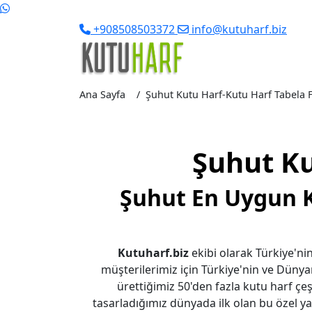
+908508503372
info@kutuharf.biz
Ana Sayfa
Şuhut Kutu Harf-Kutu Harf Tabela Fi
Şuhut Ku
Şuhut En Uygun K
Kutuharf.biz
ekibi olarak Türkiye'nin
müşterilerimiz için Türkiye'nin ve Dünya
ürettiğimiz 50'den fazla kutu harf çeşi
tasarladığımız dünyada ilk olan bu özel yaz