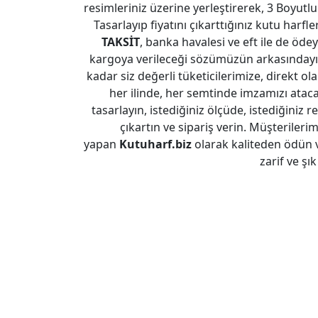
resimleriniz üzerine yerleştirerek, 3 Boyutlu
Tasarlayıp fiyatını çıkarttığınız kutu harfl
TAKSİT
, banka havalesi ve eft ile de ödeye
kargoya verileceği sözümüzün arkasındayız
kadar siz değerli tüketicilerimize, direkt ol
her ilinde, her semtinde imzamızı atac
tasarlayın, istediğiniz ölçüde, istediğiniz re
çıkartın ve sipariş verin. Müşterileri
yapan
Kutuharf.biz
olarak kaliteden ödün 
zarif ve şı